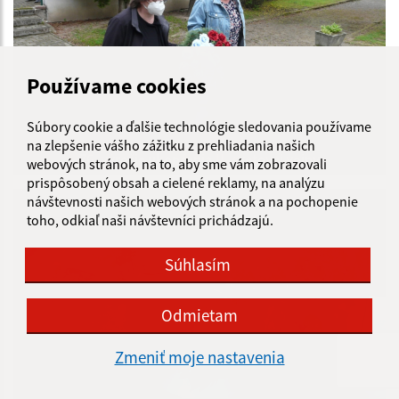
Používame cookies
Súbory cookie a ďalšie technológie sledovania používame
na zlepšenie vášho zážitku z prehliadania našich
76. výročie ukončenia II. svetovej vojny
webových stránok, na to, aby sme vám zobrazovali
prispôsobený obsah a cielené reklamy, na analýzu
návštevnosti našich webových stránok a na pochopenie
toho, odkiaľ naši návštevníci prichádzajú.
Súhlasím
Odmietam
Zmeniť moje nastavenia