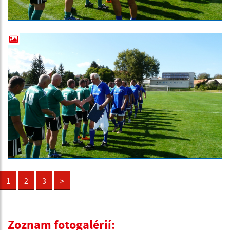
1
2
3
>
Zoznam fotogalérií: