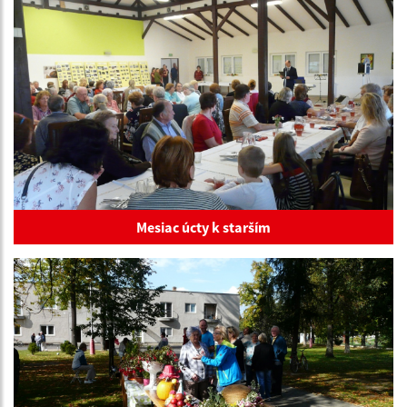
Mesiac úcty k starším