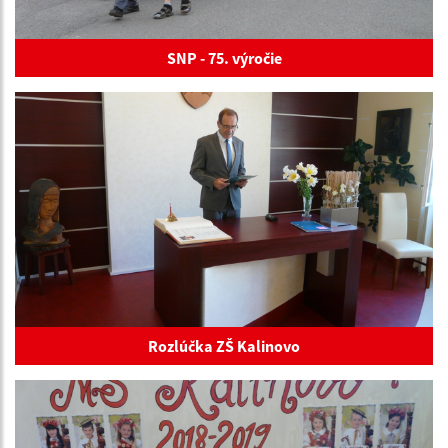
SNP - 75. výročie
Rozlúčka ZŠ Kalinovo