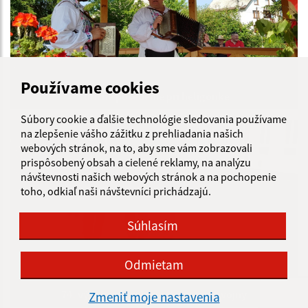
Používame cookies
Turičné posedenie pri heligónke
Súbory cookie a ďalšie technológie sledovania používame
na zlepšenie vášho zážitku z prehliadania našich
webových stránok, na to, aby sme vám zobrazovali
prispôsobený obsah a cielené reklamy, na analýzu
návštevnosti našich webových stránok a na pochopenie
toho, odkiaľ naši návštevníci prichádzajú.
Súhlasím
Odmietam
74. výročie ukončenia II. svetovej vojny
Zmeniť moje nastavenia