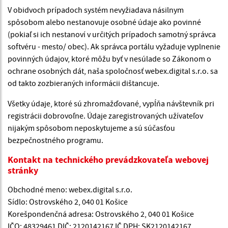
V obidvoch prípadoch systém nevyžiadava násilnym
spôsobom alebo nestanovuje osobné údaje ako povinné
(pokiaľ si ich nestanoví v určitých prípadoch samotný správca
softvéru - mesto/ obec). Ak správca portálu vyžaduje vyplnenie
povinných údajov, ktoré môžu byť v nesúlade so Zákonom o
ochrane osobných dát, naša spoločnosť webex.digital s.r.o. sa
od takto zozbieraných informácii dištancuje.
Všetky údaje, ktoré sú zhromažďované, vypĺňa návštevník pri
registrácii dobrovoľne. Údaje zaregistrovaných užívateľov
nijakým spôsobom neposkytujeme a sú súčasťou
bezpečnostného programu.
Kontakt na technického prevádzkovateľa webovej
stránky
Obchodné meno: webex.digital s.r.o.
Sídlo: Ostrovského 2, 040 01 Košice
Korešpondenčná adresa: Ostrovského 2, 040 01 Košice
IČO: 48329461 DIČ: 2120142167 IČ DPH: SK2120142167