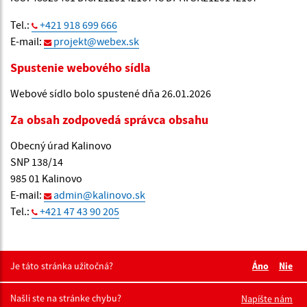
Tel.:
+421 918 699 666
E-mail:
projekt@webex.sk
Spustenie webového sídla
Webové sídlo bolo spustené dňa 26.01.2026
Za obsah zodpovedá správca obsahu
Obecný úrad Kalinovo
SNP 138/14
985 01 Kalinovo
E-mail:
admin@kalinovo.sk
Tel.:
+421 47 43 90 205
Je táto stránka užitočná?
Áno
Nie
Boli tieto 
Boli 
Našli ste na stránke chybu?
Napíšte nám