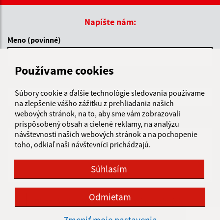
Napíšte nám:
Meno (povinné)
Používame cookies
E-mailová adresa (povinné)
Súbory cookie a ďalšie technológie sledovania používame
na zlepšenie vášho zážitku z prehliadania našich
webových stránok, na to, aby sme vám zobrazovali
Text vašej správy (povinné)
prispôsobený obsah a cielené reklamy, na analýzu
návštevnosti našich webových stránok a na pochopenie
toho, odkiaľ naši návštevníci prichádzajú.
Súhlasím
Odmietam
Oboznámil som sa so
spracúvaním osobných
údajov
Zmeniť moje nastavenia