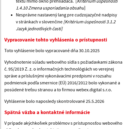
textu mimo okno prehliadača. [
Kritérium úspešnosti
1.4.10 Zmena usporiadania obsahu
]
Nesprávne nastavený lang pre cudzojazyčné nadpisy
v stránkach v slovenčine
[Kritérium úspešnosti 3.1.2
Jazyk jednotlivých častí]
Vypracovanie tohto vyhlásenia o prístupnosti
Toto vyhlásenie bolo vypracované dňa 30.10.2025
Vyhodnotenie súladu webového sídla s požiadavkami zákona
č. 95/2019 Z. z. o informačných technológiách vo verejnej
správe a príslušnými vykonávacími predpismi v rozsahu
podmienok podľa smernice (EÚ) 2016/2012 bolo vykonané a
posúdené treťou stranou a to firmou webex.digital s.r.o.
Vyhlásenie bolo naposledy skontrolované 25.5.2026
Spätná väzba a kontaktné informácie
V prípade akýchkoľvek problémov s prístupnosťou webového