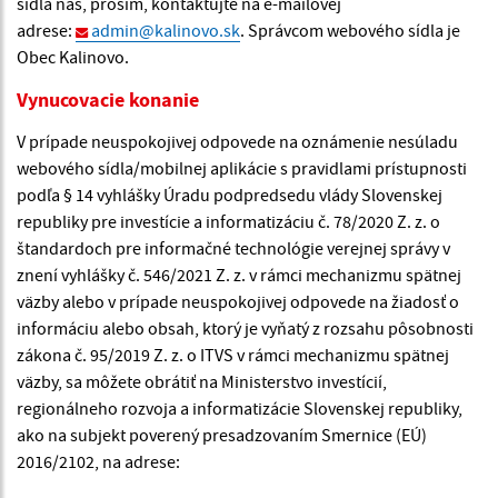
sídla nás, prosím, kontaktujte na e-mailovej
adrese:
admin@kalinovo.sk
. Správcom webového sídla je
Obec Kalinovo.
Vynucovacie konanie
V prípade neuspokojivej odpovede na oznámenie nesúladu
webového sídla/mobilnej aplikácie s pravidlami prístupnosti
podľa § 14 vyhlášky Úradu podpredsedu vlády Slovenskej
republiky pre investície a informatizáciu č. 78/2020 Z. z. o
štandardoch pre informačné technológie verejnej správy v
znení vyhlášky č. 546/2021 Z. z. v rámci mechanizmu spätnej
väzby alebo v prípade neuspokojivej odpovede na žiadosť o
informáciu alebo obsah, ktorý je vyňatý z rozsahu pôsobnosti
zákona č. 95/2019 Z. z. o ITVS v rámci mechanizmu spätnej
väzby, sa môžete obrátiť na Ministerstvo investícií,
regionálneho rozvoja a informatizácie Slovenskej republiky,
ako na subjekt poverený presadzovaním Smernice (EÚ)
2016/2102, na adrese: