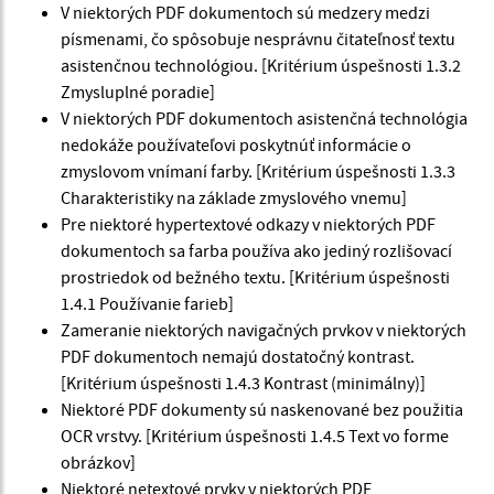
V niektorých PDF dokumentoch sú medzery medzi
písmenami, čo spôsobuje nesprávnu čitateľnosť textu
asistenčnou technológiou. [Kritérium úspešnosti 1.3.2
Zmysluplné poradie]
V niektorých PDF dokumentoch asistenčná technológia
nedokáže používateľovi poskytnúť informácie o
zmyslovom vnímaní farby. [Kritérium úspešnosti 1.3.3
Charakteristiky na základe zmyslového vnemu]
Pre niektoré hypertextové odkazy v niektorých PDF
dokumentoch sa farba používa ako jediný rozlišovací
prostriedok od bežného textu. [Kritérium úspešnosti
1.4.1 Používanie farieb]
Zameranie niektorých navigačných prvkov v niektorých
PDF dokumentoch nemajú dostatočný kontrast.
[Kritérium úspešnosti 1.4.3 Kontrast (minimálny)]
Niektoré PDF dokumenty sú naskenované bez použitia
OCR vrstvy. [Kritérium úspešnosti 1.4.5 Text vo forme
obrázkov]
Niektoré netextové prvky v niektorých PDF