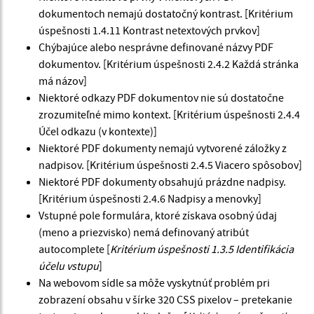
dokumentoch nemajú dostatočný kontrast. [Kritérium
úspešnosti 1.4.11 Kontrast netextových prvkov]
Chýbajúce alebo nesprávne definované názvy PDF
dokumentov. [Kritérium úspešnosti 2.4.2 Každá stránka
má názov]
Niektoré odkazy PDF dokumentov nie sú dostatočne
zrozumiteľné mimo kontext. [Kritérium úspešnosti 2.4.4
Účel odkazu (v kontexte)]
Niektoré PDF dokumenty nemajú vytvorené záložky z
nadpisov. [Kritérium úspešnosti 2.4.5 Viacero spôsobov]
Niektoré PDF dokumenty obsahujú prázdne nadpisy.
[Kritérium úspešnosti 2.4.6 Nadpisy a menovky]
Vstupné pole formulára, ktoré získava osobný údaj
(meno a priezvisko) nemá definovaný atribút
autocomplete [
Kritérium úspešnosti 1.3.5 Identifikácia
účelu vstupu
]
Na webovom sídle sa môže vyskytnúť problém pri
zobrazení obsahu v šírke 320 CSS pixelov – pretekanie