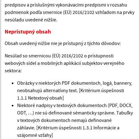
predpisov a príslušnými vykonávacími predpismi v rozsahu
podmienok podľa smernice (EÚ) 2016/2102 vzhľadom na prvky
nesúladu uvedené nižšie.
Neprístupný obsah
Obsah uvedený nižšie nie je prístupný z týchto dôvodov:
Nesúlad so smernicou (EÚ) 2016/2102 o prístupnosti
webových sídel a mobilných aplikácií subjektov verejného
sektora:
Obrázky v niektorých PDF dokumentoch, logá, bannery,
neobsahujú alternatívny text. [Kritérium úspešnosti
1.1.1 Netextový obsah]
Niektoré nadpisy v textových dokumentoch (PDF, DOCX,
ODT, …) nie sú definované sémanticky správne. Tabuľky
v textových dokumentoch nemajú definované
záhlavie. [Kritérium úspešnosti 1.3.1 Informácie a
vzájomné vzťahy]