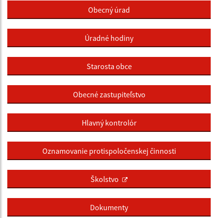
Obecný úrad
Úradné hodiny
Starosta obce
Obecné zastupiteľstvo
Hlavný kontrolór
Oznamovanie protispoločenskej činnosti
Školstvo
Dokumenty