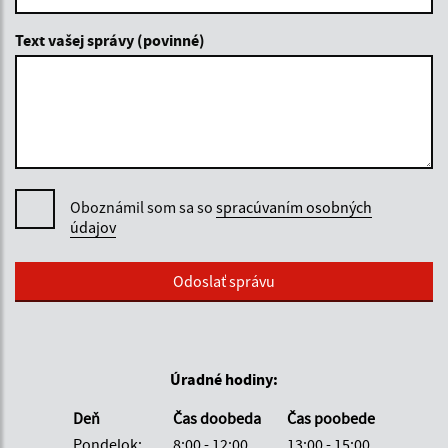
Text vašej správy (povinné)
Oboznámil som sa so
spracúvaním osobných
údajov
Google reCaptcha Response
Odoslať správu
Úradné hodiny:
Deň
Čas doobeda
Čas poobede
Pondelok:
8:00 - 12:00
13:00 - 15:00