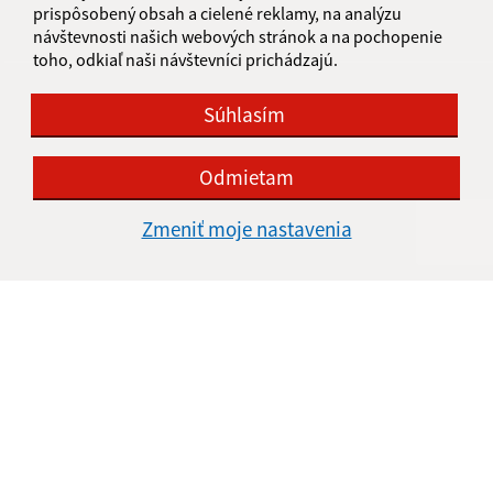
IČO: 00316121
prispôsobený obsah a cielené reklamy, na analýzu
návštevnosti našich webových stránok a na pochopenie
toho, odkiaľ naši návštevníci prichádzajú.
Súhlasím
Odmietam
Zmeniť moje nastavenia
Informácie o stránke:
Vyhlásenie o prístupnosti
Autorské práva