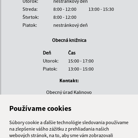
Utorok:
nestránkový deň
Streda:
8:00 - 12:00
13:00 - 15:30
Štvrtok:
8:00 - 12:00
Piatok:
nestránkový deň
Obecná knižnica
Deň
Čas
Utorok:
15:00 - 17:00
Piatok:
13:00 - 15:00
Kontakt:
Obecný úrad Kalinovo
SNP 138/14
Používame cookies
985 01 Kalinovo
obec@kalinovo.sk
Súbory cookie a ďalšie technológie sledovania používame
+421 47 43 90 205
na zlepšenie vášho zážitku z prehliadania našich
webových stránok, na to, aby sme vám zobrazovali