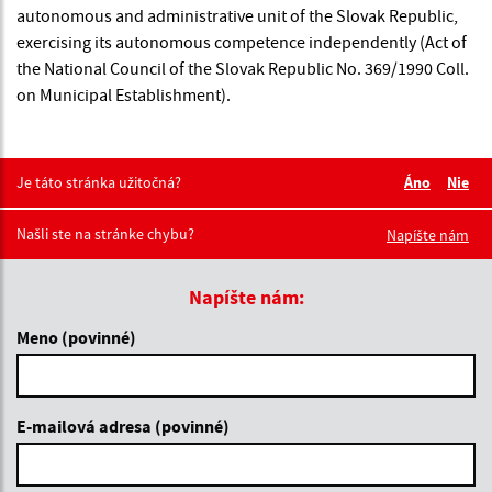
autonomous and administrative unit of the Slovak Republic,
exercising its autonomous competence independently (Act of
the National Council of the Slovak Republic No. 369/1990 Coll.
on Municipal Establishment).
Je táto stránka užitočná?
Áno
Nie
Boli tieto 
Boli 
Našli ste na stránke chybu?
Napíšte nám
Napíšte nám:
Meno (povinné)
E-mailová adresa (povinné)