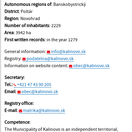
Autonomous regions of
: Banskobystrický
District
: Poltár
Region
: Novohrad
Number of inhabitants
: 2229
Area
: 3942 ha
First written records
: in the year 1279
General information:
info@kalinovo.sk
Registry:
podatelna@kalinovo.sk
Information on website content:
obec@kalinovo.sk
Secretary:
Tel.:
+421 47 43 90 205
Email
:
obec@kalinovo.sk
Registry office:
E-mail
:
matrika@kalinovo.sk
Competence
:
The Municipality of Kalinovo is an independent territorial,