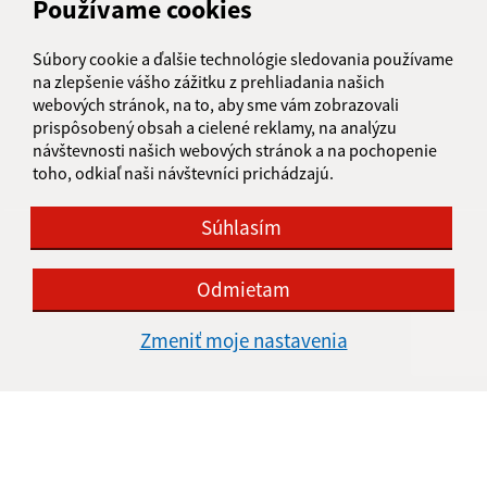
Používame cookies
SNP 138/14
985 01 Kalinovo
Súbory cookie a ďalšie technológie sledovania používame
na zlepšenie vášho zážitku z prehliadania našich
obec@kalinovo.sk
webových stránok, na to, aby sme vám zobrazovali
+421 47 43 90 205
prispôsobený obsah a cielené reklamy, na analýzu
návštevnosti našich webových stránok a na pochopenie
IČO: 00316121
toho, odkiaľ naši návštevníci prichádzajú.
Súhlasím
Odmietam
Zmeniť moje nastavenia