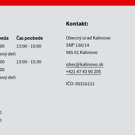
vás užitočné?
e pre vás užitočné?
Kontakt:
Obecný úrad Kalinovo
beda
Čas poobede
SNP 138/14
:00
13:00 - 15:00
985 01 Kalinovo
ový deň
:00
13:00 - 15:30
obec@kalinovo.sk
:00
+421 47 43 90 205
ový deň
IČO: 00316121
0
0