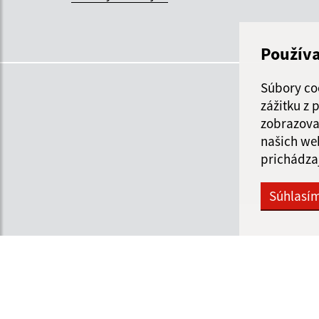
Použív
Súbory co
zážitku z
zobrazova
našich we
prichádza
Súhlasí
Informácie o stránke:
Navigácia: