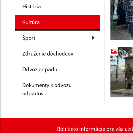
História
Kultúra
Šport
Združenie dôchodcov
Odvoz odpadu
Dokumenty k odvozu
odpadov
Boli tieto informácie pre vás už