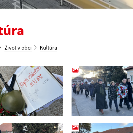
túra
Život v obci
Kultúra