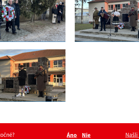
itočné?
Našli
Áno
Nie