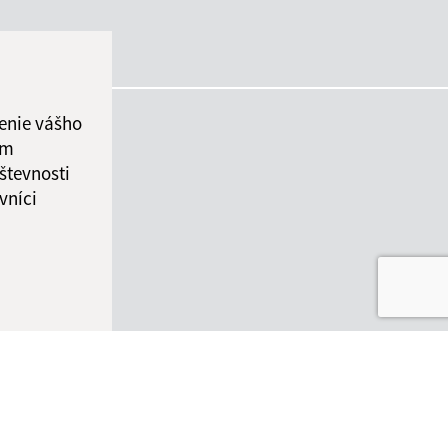
enie vášho
ám
števnosti
vníci
ované:
Správca obsahu: