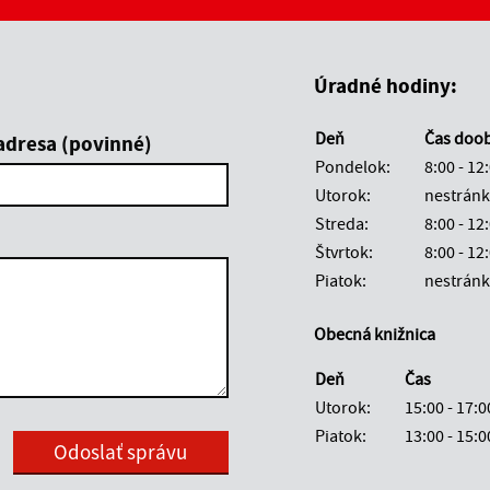
Boli tieto informácie pre 
Boli tieto informáci
Úradné hodiny:
Deň
Čas doo
adresa (povinné)
Pondelok:
8:00 - 12
Utorok:
nestránk
Streda:
8:00 - 12
Štvrtok:
8:00 - 12
Piatok:
nestránk
Obecná knižnica
Deň
Čas
Utorok:
15:00 - 17:0
Piatok:
13:00 - 15:0
Google reCaptcha Response
Odoslať správu