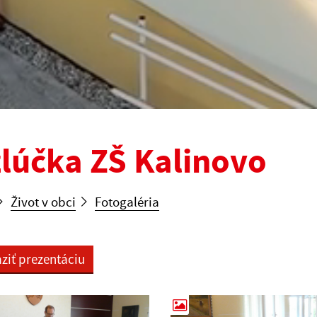
lúčka ZŠ Kalinovo
Život v obci
Fotogaléria
ziť prezentáciu