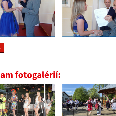
>
am fotogalérií: