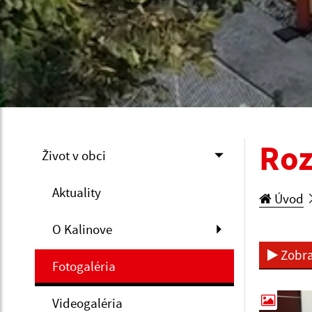
Roz
Život v obci
Aktuality
Úvod
O Kalinove
Zobra
Fotogaléria
Videogaléria