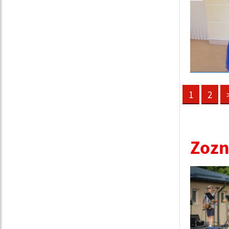
1
2
Zozn