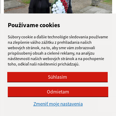
Používame cookies
76. výročie ukončenia II. svetovej vojny
Súbory cookie a ďalšie technológie sledovania používame
na zlepšenie vášho zážitku z prehliadania našich
webových stránok, na to, aby sme vám zobrazovali
prispôsobený obsah a cielené reklamy, na analýzu
návštevnosti našich webových stránok a na pochopenie
toho, odkiaľ naši návštevníci prichádzajú.
Súhlasím
Odmietam
Zmeniť moje nastavenia
Čo záhrada dala a Tekvičková slávnosť 2020