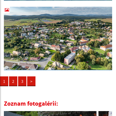
1
2
3
>
Zoznam fotogalérií: