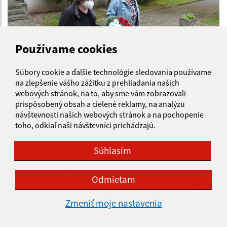
Používame cookies
Súbory cookie a ďalšie technológie sledovania používame
na zlepšenie vášho zážitku z prehliadania našich
76. výročie ukončenia II. svetovej vojny
webových stránok, na to, aby sme vám zobrazovali
prispôsobený obsah a cielené reklamy, na analýzu
návštevnosti našich webových stránok a na pochopenie
toho, odkiaľ naši návštevníci prichádzajú.
Súhlasím
Odmietam
Zmeniť moje nastavenia