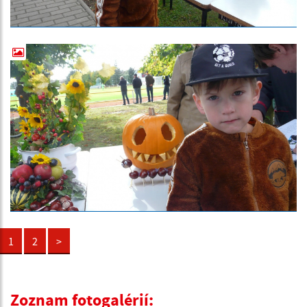
1
2
>
Zoznam fotogalérií: