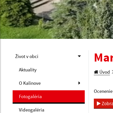
Mar
Život v obci
Aktuality
Úvod
O Kalinove
Ocenenie 
Fotogaléria
Zobra
Videogaléria