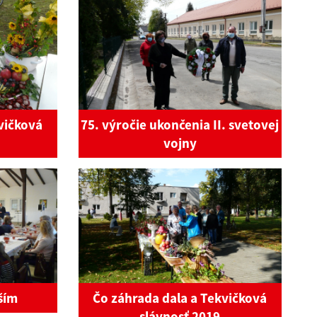
vičková
75. výročie ukončenia II. svetovej
vojny
rším
Čo záhrada dala a Tekvičková
slávnosť 2019