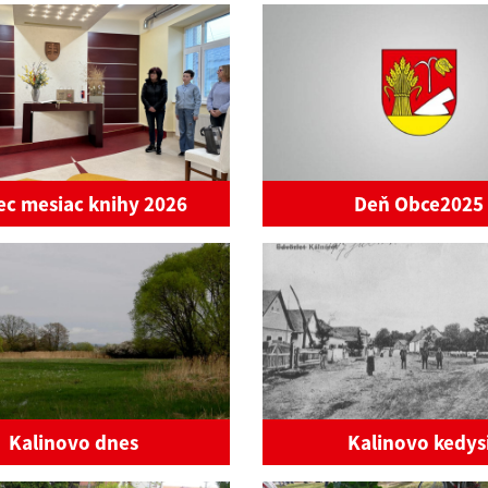
c mesiac knihy 2026
Deň Obce2025
Kalinovo dnes
Kalinovo kedys