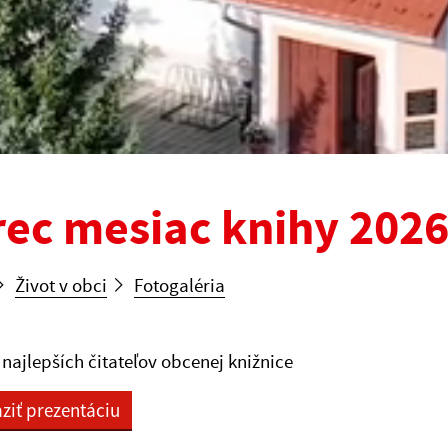
ec mesiac knihy 202
Život v obci
Fotogaléria
najlepších čitateľov obcenej knižnice
ziť prezentáciu