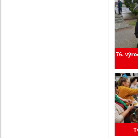
76. výro
T