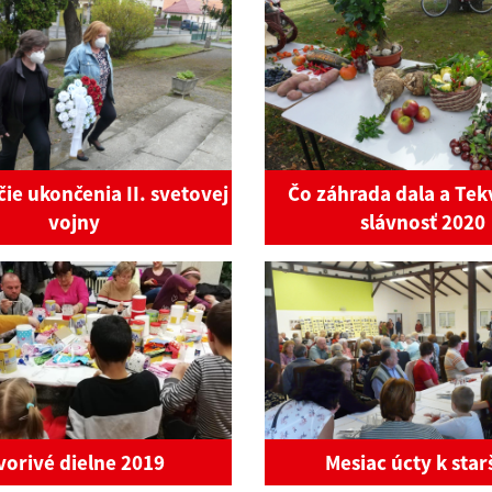
čie ukončenia II. svetovej
Čo záhrada dala a Tek
vojny
slávnosť 2020
vorivé dielne 2019
Mesiac úcty k sta