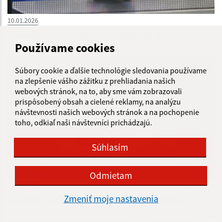
10.01.2026
Slovenský pohár mládeže - najmladší žiaci
Používame cookies
Súbory cookie a ďalšie technológie sledovania používame
na zlepšenie vášho zážitku z prehliadania našich
webových stránok, na to, aby sme vám zobrazovali
prispôsobený obsah a cielené reklamy, na analýzu
návštevnosti našich webových stránok a na pochopenie
toho, odkiaľ naši návštevníci prichádzajú.
Súhlasím
Odmietam
10.01.2026
Zmeniť moje nastavenia
Slovenský pohár mládeže - najmladšie žiačky