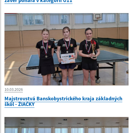
záver pohára v kategórii U11
10.03.2026
Majstrovstvá Banskobystrického kraja základných
škôl - ŽIAČKY