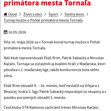
primátora mesta Tornaľa
Úvod
Život v obci
Šport
Stolný tenis
Turnaj mužov o Pohár primátora mesta Tornaľa
16.05.2026
Dňa 16. mája 2026 sa v Tornali konal turnaj mužov o Pohár
primátora mesta Tornaľa.
Náš klub reprezentovali Eliáš Ifrim, Patrik Sabacký a Miroslav
Kačáni. Turnaja sa zúčastnili aj kvalitní hráči z Maďarska, ktorí
pôsobia v 2. maďarskej lige, takže konkurencia bola veľmi
silná.
Eliáš Ifrim obsadil 9. – 16. miesto, keď nestačil na Vrbjara z
Revúcej, hráča 2. ligy. Patrik Sabacký nepostúpil zo skupiny a v
pavúku porazených obsadil 3. miesto.
Česť klubu STK Kalinovo zachránil tréner Miroslav Kačáni,