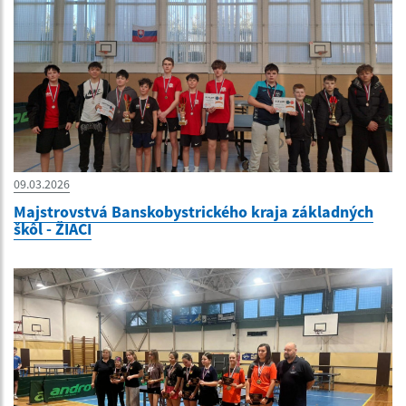
09.03.2026
Majstrovstvá Banskobystrického kraja základných
škôl - ŽIACI