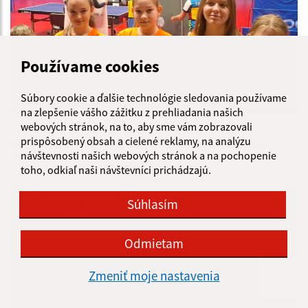
Používame cookies
Súbory cookie a ďalšie technológie sledovania používame
na zlepšenie vášho zážitku z prehliadania našich
22.04.2025
webových stránok, na to, aby sme vám zobrazovali
prispôsobený obsah a cielené reklamy, na analýzu
Majstrovstvá Slovenska Stredných a Základných
návštevnosti našich webových stránok a na pochopenie
škôl
toho, odkiaľ naši návštevníci prichádzajú.
Súhlasím
Odmietam
Zmeniť moje nastavenia