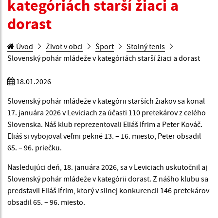
kategóriách starší žiaci a
dorast
Úvod
Život v obci
Šport
Stolný tenis
Slovenský pohár mládeže v kategóriách starší žiaci a dorast
18.01.2026
Slovenský pohár mládeže v kategórii starších žiakov sa konal
17. januára 2026 v Leviciach za účasti 110 pretekárov z celého
Slovenska. Náš klub reprezentovali Eliáš Ifrim a Peter Kováč.
Eliáš si vybojoval veľmi pekné 13. – 16. miesto, Peter obsadil
65. – 96. priečku.
Nasledujúci deň, 18. januára 2026, sa v Leviciach uskutočnil aj
Slovenský pohár mládeže v kategórii dorast. Z nášho klubu sa
predstavil Eliáš Ifrim, ktorý v silnej konkurencii 146 pretekárov
obsadil 65. – 96. miesto.