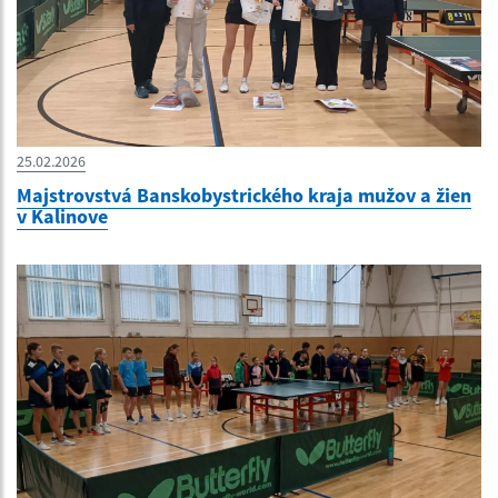
25.02.2026
Majstrovstvá Banskobystrického kraja mužov a žien
v Kalinove