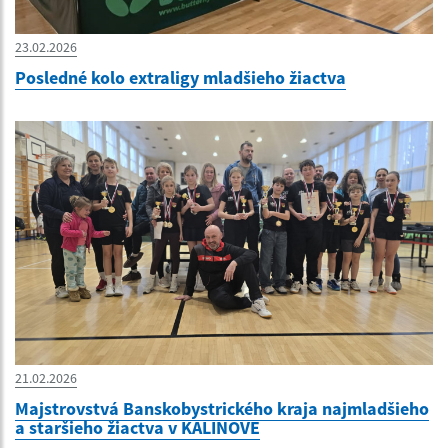
23.02.2026
Posledné kolo extraligy mladšieho žiactva
21.02.2026
Majstrovstvá Banskobystrického kraja najmladšieho
a staršieho žiactva v KALINOVE