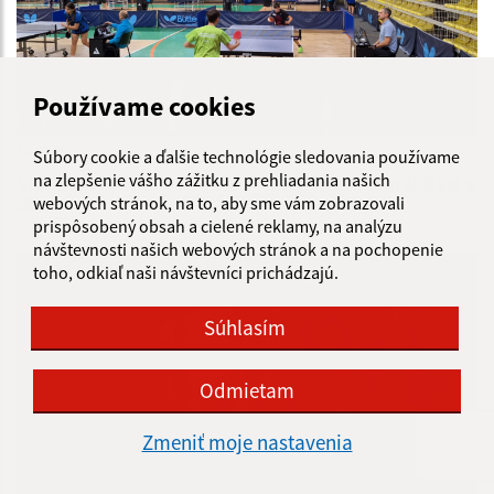
Používame cookies
18.01.2026
Súbory cookie a ďalšie technológie sledovania používame
na zlepšenie vášho zážitku z prehliadania našich
Slovenský pohár mládeže v kategóriách starší žiaci a
webových stránok, na to, aby sme vám zobrazovali
dorast
prispôsobený obsah a cielené reklamy, na analýzu
návštevnosti našich webových stránok a na pochopenie
toho, odkiaľ naši návštevníci prichádzajú.
Súhlasím
Odmietam
Zmeniť moje nastavenia