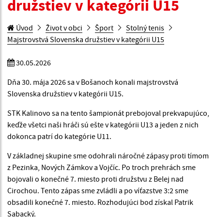
družstiev v kategórii U15
Úvod
Život v obci
Šport
Stolný tenis
Majstrovstvá Slovenska družstiev v kategórii U15
30.05.2026
Dňa 30. mája 2026 sa v Bošanoch konali majstrovstvá
Slovenska družstiev v kategórii U15.
STK Kalinovo sa na tento šampionát prebojoval prekvapujúco,
keďže všetci naši hráči sú ešte v kategórii U13 a jeden z nich
dokonca patrí do kategórie U11.
V základnej skupine sme odohrali náročné zápasy proti tímom
z Pezinka, Nových Zámkov a Vojčíc. Po troch prehrách sme
bojovali o konečné 7. miesto proti družstvu z Belej nad
Cirochou. Tento zápas sme zvládli a po víťazstve 3:2 sme
obsadili konečné 7. miesto. Rozhodujúci bod získal Patrik
Sabacký.