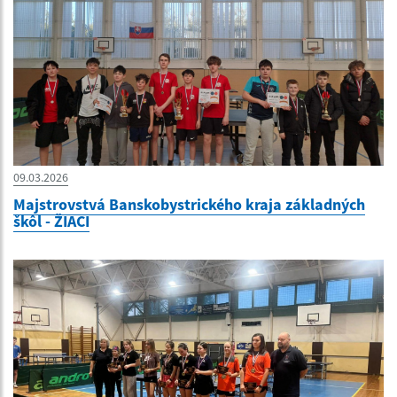
09.03.2026
Majstrovstvá Banskobystrického kraja základných
škôl - ŽIACI