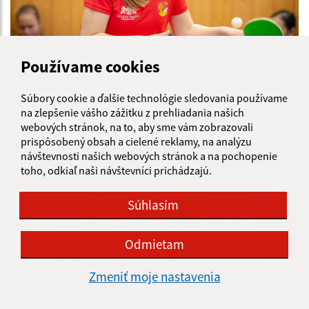
Používame cookies
10.01.2026
Súbory cookie a ďalšie technológie sledovania používame
Slovenský pohár mládeže - najmladšie žiačky
na zlepšenie vášho zážitku z prehliadania našich
webových stránok, na to, aby sme vám zobrazovali
prispôsobený obsah a cielené reklamy, na analýzu
návštevnosti našich webových stránok a na pochopenie
toho, odkiaľ naši návštevníci prichádzajú.
Súhlasím
Odmietam
Zmeniť moje nastavenia