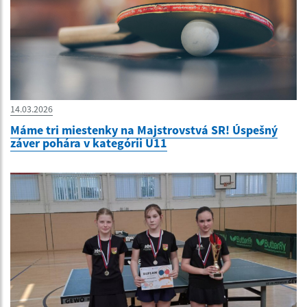
14.03.2026
Máme tri miestenky na Majstrovstvá SR! Úspešný
záver pohára v kategórii U11