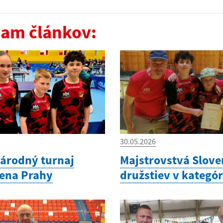
am článkov:
30.05.2026
árodný turnaj
Majstrovstvá Slov
cena Prahy
družstiev v kategór