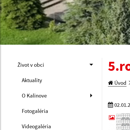
5.r
Život v obci
Aktuality
Úvod
O Kalinove
02.01.
Fotogaléria
Videogaléria