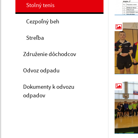
Stolný tenis
Cezpoľný beh
Streľba
Združenie dôchodcov
Odvoz odpadu
Dokumenty k odvozu
odpadov