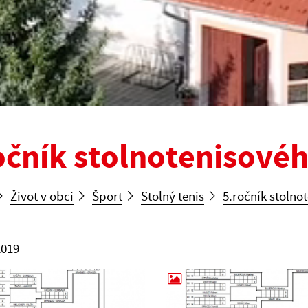
očník stolnotenisovéh
Život v obci
Šport
Stolný tenis
5.ročník stolno
2019