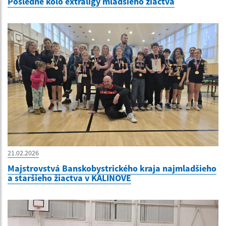
Posledné kolo extraligy mladšieho žiactva
21.02.2026
Majstrovstvá Banskobystrického kraja najmladšieho
a staršieho žiactva v KALINOVE