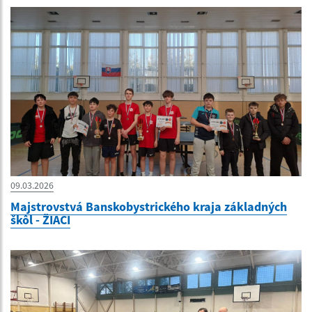
09.03.2026
Majstrovstvá Banskobystrického kraja základných
škôl - ŽIACI