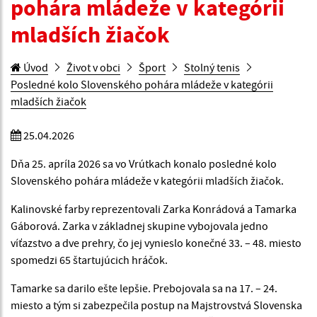
pohára mládeže v kategórii
mladších žiačok
Úvod
Život v obci
Šport
Stolný tenis
Posledné kolo Slovenského pohára mládeže v kategórii
mladších žiačok
25.04.2026
Dňa 25. apríla 2026 sa vo Vrútkach konalo posledné kolo
Slovenského pohára mládeže v kategórii mladších žiačok.
Kalinovské farby reprezentovali Zarka Konrádová a Tamarka
Gáborová. Zarka v základnej skupine vybojovala jedno
víťazstvo a dve prehry, čo jej vynieslo konečné 33. – 48. miesto
spomedzi 65 štartujúcich hráčok.
Tamarke sa darilo ešte lepšie. Prebojovala sa na 17. – 24.
miesto a tým si zabezpečila postup na Majstrovstvá Slovenska