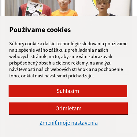
Používame cookies
Súbory cookie a ďalšie technológie sledovania používame
na zlepšenie vášho zážitku z prehliadania našich
webových stránok, na to, aby sme vám zobrazovali
23.04.2025
prispôsobený obsah a cielené reklamy, na analýzu
návštevnosti našich webových stránok a na pochopenie
Bodovaci OPEN turnaj mládeže v kategóriach U11 a
toho, odkiaľ naši návštevníci prichádzajú.
U15
Súhlasím
Odmietam
Zmeniť moje nastavenia