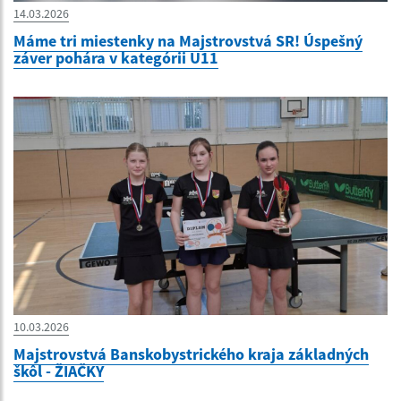
14.03.2026
Máme tri miestenky na Majstrovstvá SR! Úspešný
záver pohára v kategórii U11
10.03.2026
Majstrovstvá Banskobystrického kraja základných
škôl - ŽIAČKY