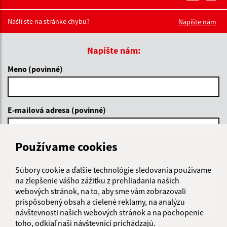
Boli tieto 
Boli 
Našli ste na stránke chybu?
Napíšte nám
Napíšte nám:
Meno (povinné)
E-mailová adresa (povinné)
Používame cookies
Text vašej správy (povinné)
Súbory cookie a ďalšie technológie sledovania používame
na zlepšenie vášho zážitku z prehliadania našich
webových stránok, na to, aby sme vám zobrazovali
prispôsobený obsah a cielené reklamy, na analýzu
návštevnosti našich webových stránok a na pochopenie
toho, odkiaľ naši návštevníci prichádzajú.