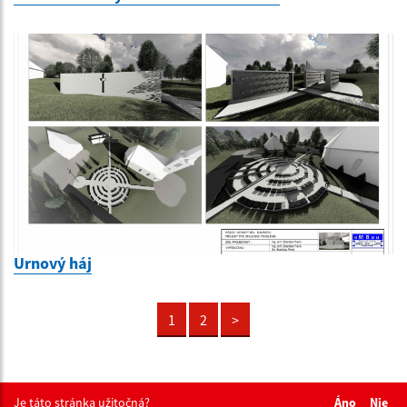
Urnový háj
1
2
>
Je táto stránka užitočná?
Áno
Nie