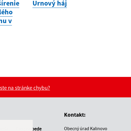
šírenie
Urnový háj
lého
mu v
 ste na stránke chybu?
vás užitočné?
e pre vás užitočné?
Kontakt:
Obecný úrad Kalinovo
beda
Čas poobede