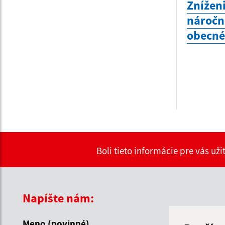
Zníženi
náročn
obecné
Boli tieto informácie pre vás už
Napíšte nám:
Meno (povinné)
E-mailová 