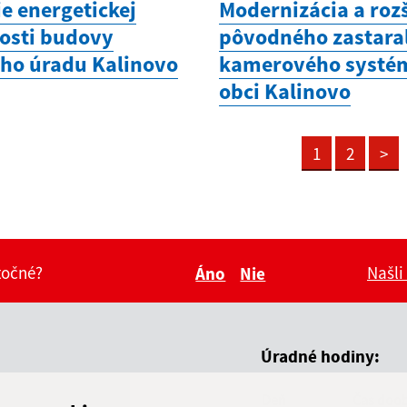
e energetickej
Modernizácia a roz
osti budovy
pôvodného zastara
ho úradu Kalinovo
kamerového systé
obci Kalinovo
1
2
>
itočné?
Našli
Áno
Nie
Boli tieto informácie pre 
Boli tieto informáci
Úradné hodiny:
Deň
Čas doo
adresa (povinné)