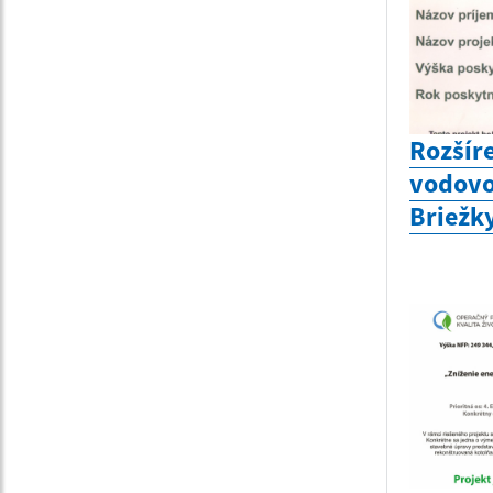
Rozšír
vodovo
Briežk