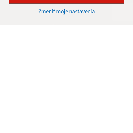
Oboznámil som sa so
spracúvaním osobných
údajov
Zmeniť moje nastavenia
Google reCaptcha Response
Odoslať správu
Úradné hodiny:
Deň
Čas doobeda
Čas poobede
Pondelok:
8:00 - 12:00
13:00 - 15:00
Utorok:
nestránkový deň
Streda:
8:00 - 12:00
13:00 - 15:30
Štvrtok:
8:00 - 12:00
Piatok:
nestránkový deň
Obecná knižnica
Deň
Čas