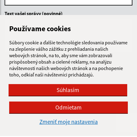
Text vašej správy (povinné)
Používame cookies
Súbory cookie a ďalšie technológie sledovania používame
na zlepšenie vášho zážitku z prehliadania našich
webových stránok, na to, aby sme vám zobrazovali
prispôsobený obsah a cielené reklamy, na analýzu
Oboznámil som sa so
spracúvaním osobných
návštevnosti našich webových stránok a na pochopenie
údajov
toho, odkiaľ naši návštevníci prichádzajú.
Google reCaptcha Response
Odoslať správu
Súhlasím
Odmietam
Úradné hodiny:
Zmeniť moje nastavenia
Deň
Čas doobeda
Čas poobede
Pondelok:
8:00 - 12:00
13:00 - 15:00