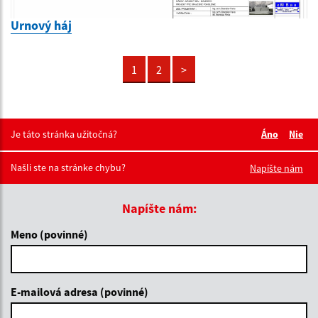
Urnový háj
1
2
>
Je táto stránka užitočná?
Áno
Nie
Boli tieto 
Boli 
Našli ste na stránke chybu?
Napíšte nám
Napíšte nám:
Meno (povinné)
E-mailová adresa (povinné)