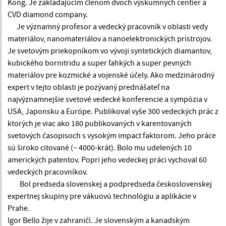
Kong. Je zakladajúcim členom dvoch výskumných centier a
CVD diamond company.
Je významný profesor a vedecký pracovník v oblasti vedy
materiálov, nanomateriálov a nanoelektronických prístrojov.
Je svetovým priekopníkom vo vývoji syntetických diamantov,
kubického bornitridu a super ľahkých a super pevných
materiálov pre kozmické a vojenské účely. Ako medzinárodný
expert v tejto oblasti je pozývaný prednášateľ na
najvýznamnejšie svetové vedecké konferencie a sympózia v
USA, Japonsku a Európe. Publikoval vyše 300 vedeckých prác z
ktorých je viac ako 180 publikovaných v karentovaných
svetových časopisoch s vysokým impact faktorom. Jeho práce
sú široko citované (~ 4000-krát). Bolo mu udelených 10
amerických patentov. Popri jeho vedeckej práci vychoval 60
vedeckých pracovníkov.
Bol predseda slovenskej a podpredseda československej
expertnej skupiny pre vákuovú technológiu a aplikácie v
Prahe.
Igor Bello žije v zahraničí. Je slovenským a kanadským