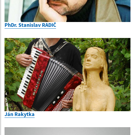
PhDr. Stanislav RADIČ
Ján Rakytka