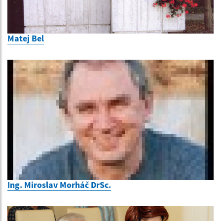
Matej Bel
Ing. Miroslav Morháč DrSc.