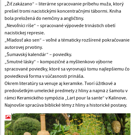
„Žiť zakázano“ – literárne spracovanie príbehu muža, ktorý
prešiel tromi nacistickými koncentračnými tábormi. Kniha
bola preložená do nemčiny a angličtiny.
„Nevoľníci ríše“ – spracované výpovede trinástich obetí
nacistickej represie.
„Mladosť ako sen“ – voľné a tématicky rozšírené pokračovanie
autorovej prvotiny.
„Šumavský kalendár“ – poviedky.
„Smutné lásky“ – kompozičné a myšlienkovo výborne
spracované poviedky, ktoré sa vyrovnajú tomu najlepšiemu čo
poviedková forma v súčasnosti prináša.
Okrem literatúry sa venuje aj keramike. Tvorí úžitkové a
predovšetkým umelecké predmety z hliny a najmä z šamotu v
rámci Keramického sympózia „Lart pour la sante“ v Kalinove.
Najnovšie spracúva biblické témy z hliny a historické postavy.