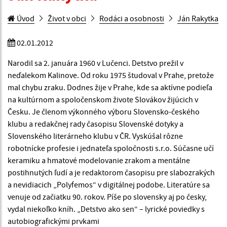
Úvod
Život v obci
Rodáci a osobnosti
Ján Rakytka
02.01.2012
Narodil sa 2. januára 1960 v Lučenci. Detstvo prežil v
neďalekom Kalinove. Od roku 1975 študoval v Prahe, pretože
mal chybu zraku. Dodnes žije v Prahe, kde sa aktívne podieľa
na kultúrnom a spoločenskom živote Slovákov žijúcich v
Česku. Je členom výkonného výboru Slovensko-českého
klubu a redakčnej rady časopisu Slovenské dotyky a
Slovenského literárneho klubu v ČR. Vyskúšal rôzne
robotnícke profesie i jednateľa spoločnosti s.r.o. Súčasne učí
keramiku a hmatové modelovanie zrakom a mentálne
postihnutých ľudí a je redaktorom časopisu pre slabozrakých
a nevidiacich „Polyfemos“ v digitálnej podobe. Literatúre sa
venuje od začiatku 90. rokov. Píše po slovensky aj po česky,
vydal niekoľko kníh. „Detstvo ako sen“ – lyrické poviedky s
autobiografickými prvkami