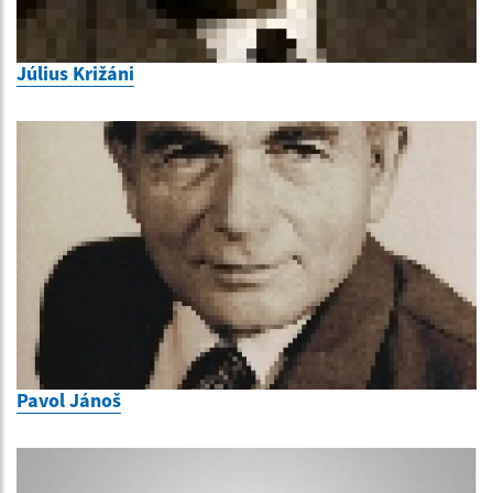
Július Križáni
Pavol Jánoš