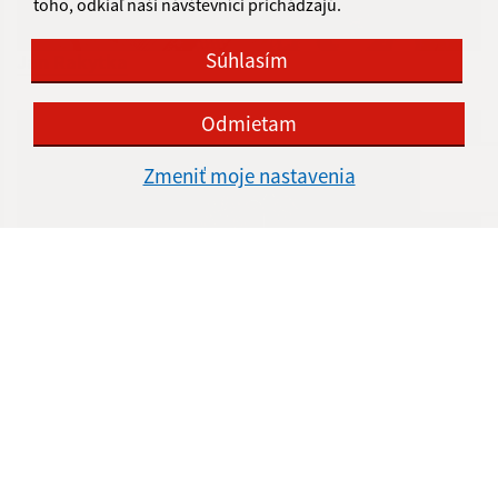
toho, odkiaľ naši návštevníci prichádzajú.
Súhlasím
Ján Rakytka
Odmietam
Zmeniť moje nastavenia
Pamiatka zosnulých