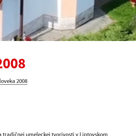
2008
loveka 2008
a tradičnej umeleckej tvorivosti v Liptovskom