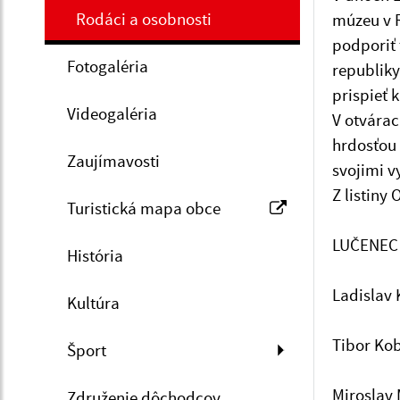
Rodáci a osobnosti
múzeu v R
podporiť 
Fotogaléria
republiky
prispieť 
Videogaléria
V otvárac
hrdosťou 
Zaujímavosti
svojimi v
Z listin
Turistická mapa obce
LUČENEC
História
Ladislav 
Kultúra
Tibor Kob
Šport
Miroslav 
Združenie dôchodcov