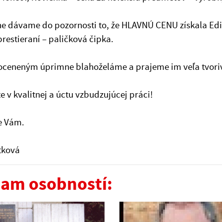
e dávame do pozornosti to, že HLAVNÚ CENU získala Edi
prestieraní – paličková čipka.
ceneným úprimne blahoželáme a prajeme im veľa tvorivý
e v kvalitnej a úctu vzbudzujúcej práci!
e Vám.
tková
am osobností: