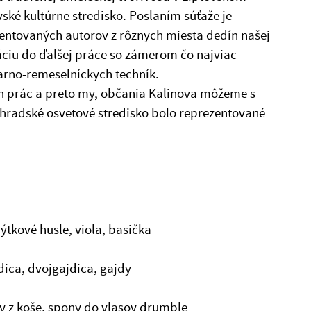
ké kultúrne stredisko. Poslaním súťaže je
lentovaných autorov z rôznych miesta dedín našej
ráciu do ďalšej práce so zámerom čo najviac
varno-remeselníckych techník.
ch prác a preto my, občania Kalinova môžeme s
ohradské osvetové stredisko bolo reprezentované
ýtkové husle, viola, basička
dica, dvojgajdica, gajdy
y z koše, spony do vlasov drumble