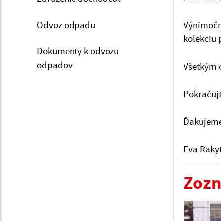
Odvoz odpadu
Výnimočn
kolekciu 
Dokumenty k odvozu
odpadov
Všetkým o
Pokračujt
Ďakujem
Eva Raky
Zozn