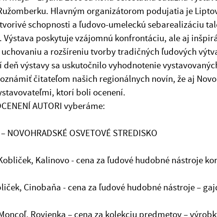
užomberku. Hlavným organizátorom podujatia je Liptovs
tvorivé schopnosti a ľudovo-umeleckú sebarealizáciu ta
. Výstava poskytuje vzájomnú konfrontáciu, ale aj inšpi
k uchovaniu a rozšíreniu tvorby tradičných ľudových výt
í deň výstavy sa uskutočnilo vyhodnotenie vystavovaný
oznámiť čitateľom našich regionálnych novín, že aj Nov
ystavovateľmi, ktorí boli ocenení.
y OCENENÍ AUTORI vyberáme:
 – NOVOHRADSKÉ OSVETOVÉ STREDISKO
Kobliček, Kalinovo - cena za ľudové hudobné nástroje kor
liček, Cinobaňa - cena za ľudové hudobné nástroje – gaj
Moncoľ, Rovienka – cena za kolekciu predmetov – výrobk