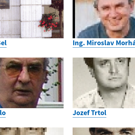
Bel
Ing. Miroslav Morh
lo
Jozef Trtol