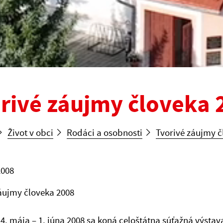
rivé záujmy človeka 
Život v obci
Rodáci a osobnosti
Tvorivé záujmy č
2008
áujmy človeka 2008
4. mája – 1. júna 2008 sa koná celoštátna súťažná výstav