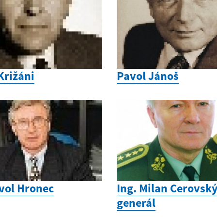
Križáni
Pavol Jánoš
avol Hronec
Ing. Milan Cerovský
generál