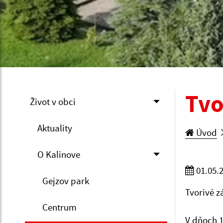
Tvo
Život v obci
Aktuality
Úvod
O Kalinove
01.05.
Gejzov park
Tvorivé z
Centrum
V dňoch 1