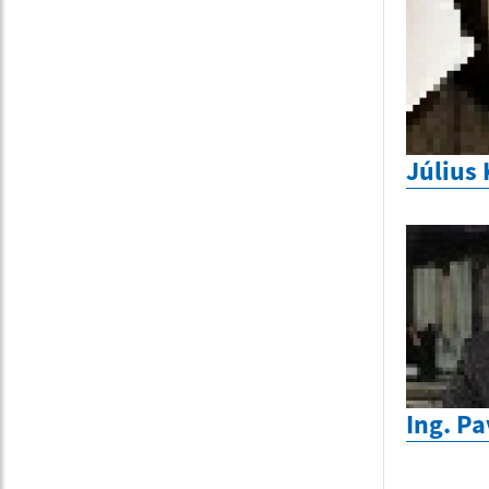
Július 
Ing. P