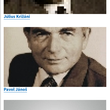
Július Križáni
Pavol Jánoš