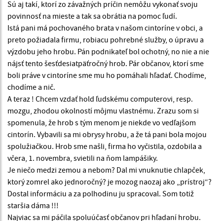
Sú aj takí, ktorí zo závažných príčin nemôžu vykonať svoju
povinnosť na mieste a tak sa obrátia na pomoc ľudí.
Istá pani má pochovaného brata v našom cintoríne v obci, a
preto požiadala firmu, robiacu pohrebné služby, o úpravu a
výzdobu jeho hrobu. Pán podnikateľ bol ochotný, no nie a nie
nájsť tento šesťdesiatpäťročný hrob. Pár občanov, ktorí sme
boli práve v cintoríne sme mu ho pomáhali hľadať. Chodíme,
chodíme a nič.
A teraz ! Chcem vzdať hold ľudskému computerovi, resp.
mozgu, zhodou okolností môjmu vlastnému. Zrazu som si
spomenula, že hrob s tým menom je niekde vo vedľajšom
cintorín. Vybavili sa mi obrysy hrobu, a že tá pani bola mojou
spolužiačkou. Hrob sme našli, firma ho vyčistila, ozdobila a
včera, 1. novembra, svietili na ňom lampášiky.
Je niečo medzi zemou a nebom? Dal mi vnuknutie chlapček,
ktorý zomrel ako jednoročný? je mozog naozaj ako „prístroj“?
Dostal informáciu a za polhodinu ju spracoval. Som totiž
staršia dáma !!!
Najviac sa mi páčila spoluúčasť občanov pri hľadaní hrobu.