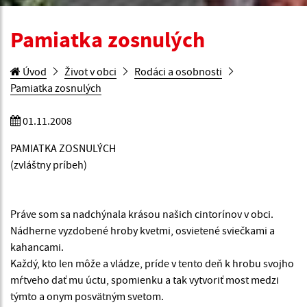
Pamiatka zosnulých
Úvod
Život v obci
Rodáci a osobnosti
Pamiatka zosnulých
01.11.2008
PAMIATKA ZOSNULÝCH
(zvláštny príbeh)
Práve som sa nadchýnala krásou našich cintorínov v obci.
Nádherne vyzdobené hroby kvetmi, osvietené sviečkami a
kahancami.
Každý, kto len môže a vládze, príde v tento deň k hrobu svojho
mŕtveho dať mu úctu, spomienku a tak vytvoriť most medzi
týmto a onym posvätným svetom.