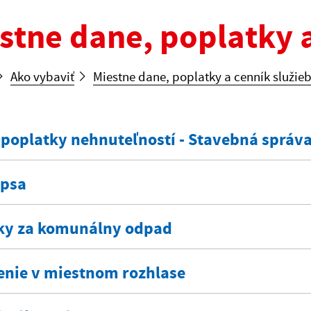
stne dane, poplatky a
Ako vybaviť
Miestne dane, poplatky a cenník služie
 poplatky nehnuteľností - Stavebná správ
 psa
ky za komunálny odpad
enie v miestnom rozhlase