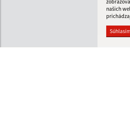
zobrazova
našich we
prichádza
Súhlasí
Informácie o stránke:
Navigácia:
Vyhlásenie o prístupnosti
Vytlačiť aktuálnu strá
Autorské práva
Mapa stránok
Ochrana osobných údajov
Cookies