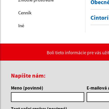
Obecné
Cenník
Cintor
Iné
Boli tieto informácie pre vás už
Napíšte nám:
Meno (povinné)
E-mailová 
Text vašej správy (povinné)