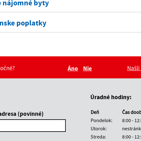
 nájomné byty
ínske poplatky
itočné?
Našli
Áno
Nie
Boli tieto informácie pre 
Boli tieto informáci
Úradné hodiny:
Deň
Čas doo
adresa (povinné)
Pondelok:
8:00 - 12
Utorok:
nestránk
Streda:
8:00 - 12