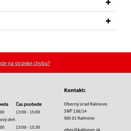
 ste na stránke chybu?
vás užitočné?
e pre vás užitočné?
Kontakt:
Obecný úrad Kalinovo
beda
Čas poobede
SNP 138/14
:00
13:00 - 15:00
985 01 Kalinovo
ový deň
:00
13:00 - 15:30
obec@kalinovo.sk