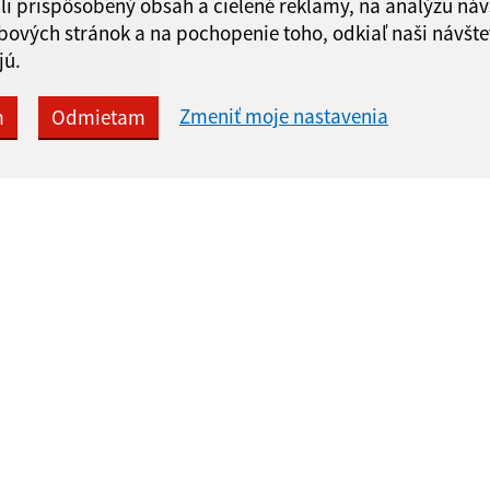
li prispôsobený obsah a cielené reklamy, na analýzu náv
bových stránok a na pochopenie toho, odkiaľ naši návšte
jú.
Zmeniť moje nastavenia
m
Odmietam
Rýchle odkazy:
Aktualiz
nku
Aktuality
03.08.2026 
História
RSS
Fotogaléria
Kontakty