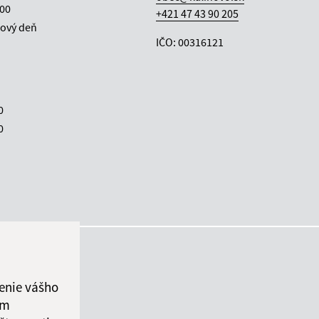
:00
+421 47 43 90 205
ový deň
IČO: 00316121
0
0
enie vášho
ám