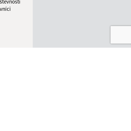
števnosti
vníci
ované:
Správca obsahu:
10:06 hod.
Správca obsahu je Obec
Kalinovo.
Vytvorené v súlade s
Jednotným
dizajn manuálom elektronických
služieb.