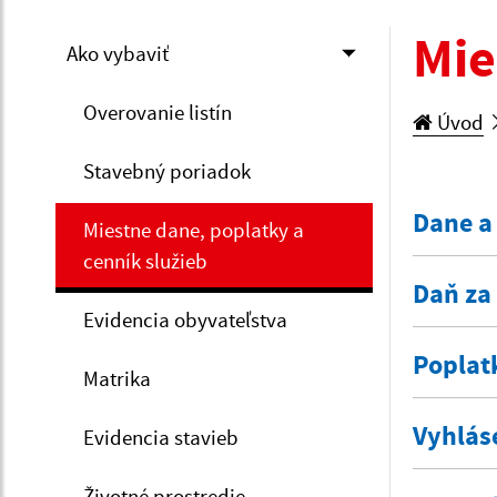
Mie
Ako vybaviť
Overovanie listín
Úvod
Stavebný poriadok
Dane a
Miestne dane, poplatky a
cenník služieb
Daň za
Evidencia obyvateľstva
Poplat
Matrika
Vyhlás
Evidencia stavieb
Životné prostredie