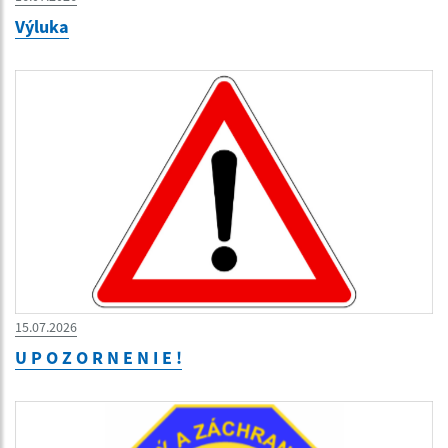
Výluka
15.07.2026
U P O Z O R N E N I E !