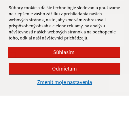
Súbory cookie a ďalšie technológie sledovania používame
Text vašej správy (povinné)
na zlepšenie vášho zážitku z prehliadania našich
webových stránok, na to, aby sme vám zobrazovali
prispôsobený obsah a cielené reklamy, na analýzu
návštevnosti našich webových stránok a na pochopenie
toho, odkiaľ naši návštevníci prichádzajú.
Súhlasím
Oboznámil som sa so
spracúvaním osobných
údajov
Odmietam
Google reCaptcha Response
Odoslať správu
Zmeniť moje nastavenia
Úradné hodiny:
Deň
Čas doobeda
Čas poobede
Pondelok:
8:00 - 12:00
13:00 - 15:00