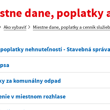
stne dane, poplatky a
Ako vybaviť
Miestne dane, poplatky a cenník služie
 poplatky nehnuteľností - Stavebná správ
 psa
ky za komunálny odpad
enie v miestnom rozhlase