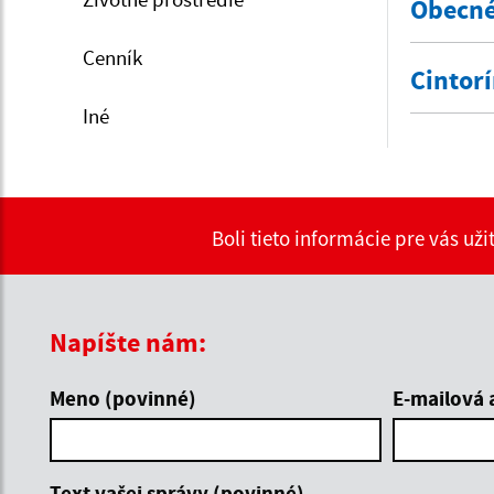
Obecné
Cenník
Cintor
Iné
Boli tieto informácie pre vás už
Napíšte nám:
Meno (povinné)
E-mailová 
Text vašej správy (povinné)