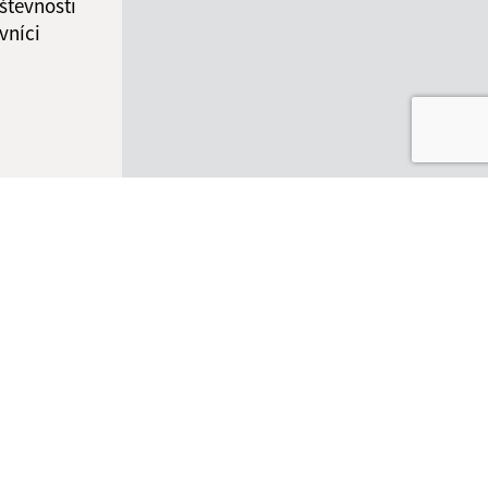
števnosti
vníci
ované:
Správca obsahu:
10:06 hod.
Správca obsahu je Obec
Kalinovo.
Vytvorené v súlade s
Jednotným
dizajn manuálom elektronických
služieb.