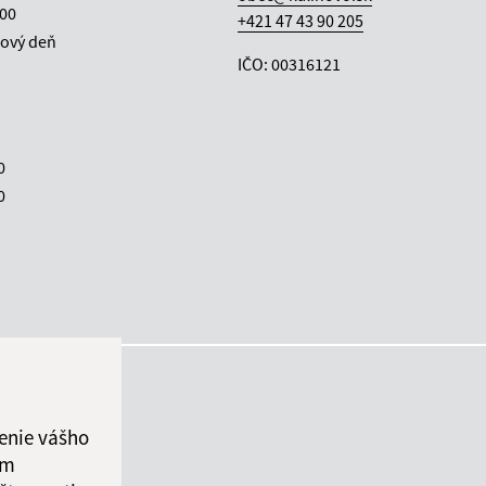
:00
+421 47 43 90 205
ový deň
IČO: 00316121
0
0
enie vášho
ám