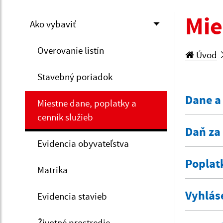
Mie
Ako vybaviť
Overovanie listín
Úvod
Stavebný poriadok
Dane a
Miestne dane, poplatky a
cenník služieb
Daň za
Evidencia obyvateľstva
Poplat
Matrika
Vyhlás
Evidencia stavieb
Životné prostredie