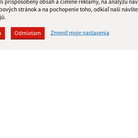
li prispôsobený obsah a cielené reklamy, na analýzu náv
bových stránok a na pochopenie toho, odkiaľ naši návšte
jú.
Zmeniť moje nastavenia
m
Odmietam
Rýchle odkazy:
Aktualiz
nku
Aktuality
03.08.2026 
História
RSS
Fotogaléria
Kontakty