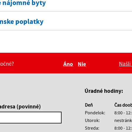
 nájomné byty
ínske poplatky
itočné?
Našli
Áno
Nie
Boli tieto informácie pre 
Boli tieto informáci
Úradné hodiny:
Deň
Čas doo
adresa (povinné)
Pondelok:
8:00 - 12
Utorok:
nestránk
Streda:
8:00 - 12