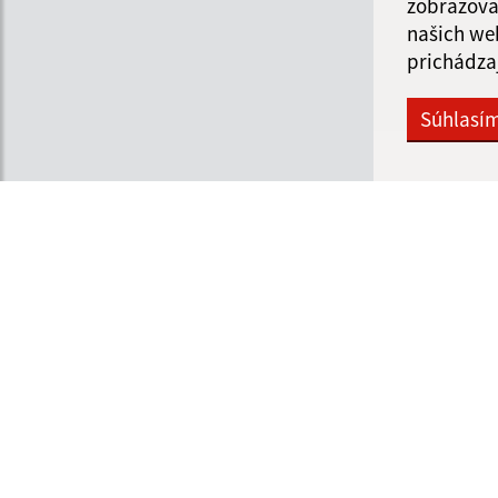
zobrazova
našich we
prichádza
Súhlasí
Informácie o stránke:
Navigácia:
Vyhlásenie o prístupnosti
Vytlačiť aktuálnu strá
Autorské práva
Mapa stránok
Ochrana osobných údajov
Cookies