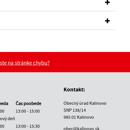
 ste na stránke chybu?
vás užitočné?
e pre vás užitočné?
Kontakt:
Obecný úrad Kalinovo
beda
Čas poobede
SNP 138/14
:00
13:00 - 15:00
985 01 Kalinovo
ový deň
:00
13:00 - 15:30
obec@kalinovo.sk