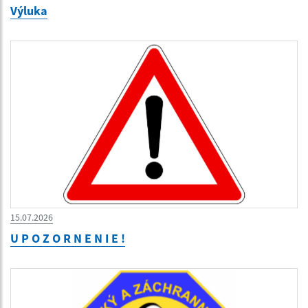
Výluka
15.07.2026
U P O Z O R N E N I E !