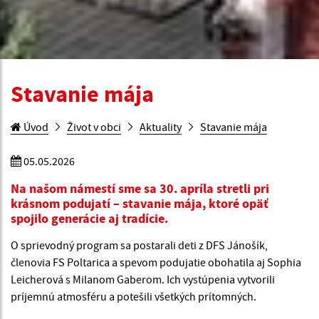
Stavanie mája
Úvod
Život v obci
Aktuality
Stavanie mája
05.05.2026
Na našom námestí sme sa 30. apríla stretli pri
krásnom podujatí – stavanie mája, ktoré opäť
spojilo generácie aj tradície.
O sprievodný program sa postarali deti z DFS Jánošík,
členovia FS Poltarica a spevom podujatie obohatila aj Sophia
Leicherová s Milanom Gaberom. Ich vystúpenia vytvorili
príjemnú atmosféru a potešili všetkých prítomných.