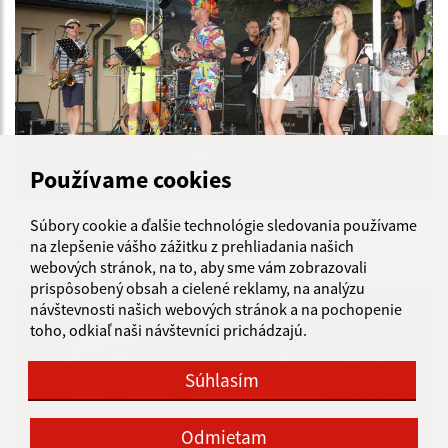
Používame cookies
10.06.2026
Súbory cookie a ďalšie technológie sledovania používame
DNI OBCE 2026
na zlepšenie vášho zážitku z prehliadania našich
webových stránok, na to, aby sme vám zobrazovali
prispôsobený obsah a cielené reklamy, na analýzu
návštevnosti našich webových stránok a na pochopenie
toho, odkiaľ naši návštevníci prichádzajú.
Súhlasím
Odmietam