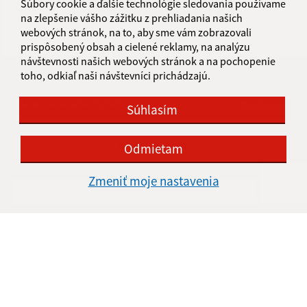
Súbory cookie a ďalšie technológie sledovania používame
1
2
3
4
5
6
>
na zlepšenie vášho zážitku z prehliadania našich
webových stránok, na to, aby sme vám zobrazovali
prispôsobený obsah a cielené reklamy, na analýzu
návštevnosti našich webových stránok a na pochopenie
Je táto stránka užitočná?
Áno
Nie
toho, odkiaľ naši návštevníci prichádzajú.
Boli tieto 
Boli 
Našli ste na stránke chybu?
Napíšte nám
Súhlasím
Napíšte nám:
Odmietam
Meno (povinné)
Zmeniť moje nastavenia
E-mailová adresa (povinné)
Text vašej správy (povinné)