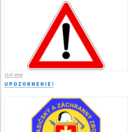
15.07.2026
U P O Z O R N E N I E !