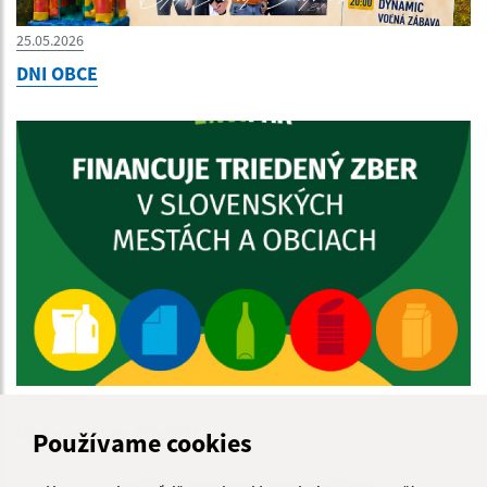
25.05.2026
DNI OBCE
15.05.2026
Viete správne triediť?
Používame cookies