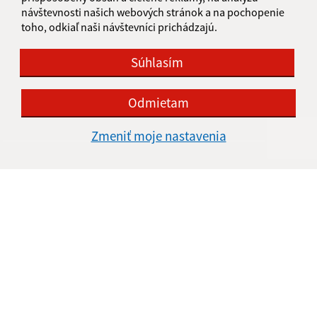
návštevnosti našich webových stránok a na pochopenie
toho, odkiaľ naši návštevníci prichádzajú.
Súhlasím
Odmietam
Zmeniť moje nastavenia
Informácie o stránke:
Vyhlásenie o prístupnosti
Autorské práva
Ochrana osobných údajov
Navigácia:
Vytlačiť aktuálnu stránku
Mapa stránok
Cookies