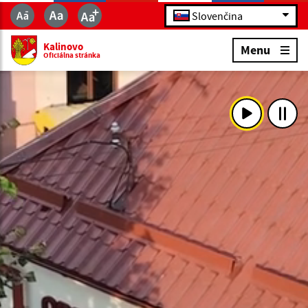
Slovenčina
Kalinovo
Menu
Oficiálna stránka