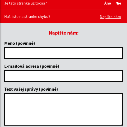
Je táto stránka užitočná?
Áno
Nie
Boli tieto 
Boli 
Našli ste na stránke chybu?
Napíšte nám
Napíšte nám:
Meno (povinné)
E-mailová adresa (povinné)
Text vašej správy (povinné)