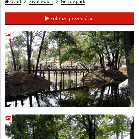
Úvod
Život v obci
Gejzov park
Zobraziť prezentáciu