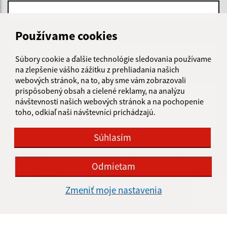
Používame cookies
E-mailová adresa (povinné)
Súbory cookie a ďalšie technológie sledovania používame
na zlepšenie vášho zážitku z prehliadania našich
Text vašej správy (povinné)
webových stránok, na to, aby sme vám zobrazovali
prispôsobený obsah a cielené reklamy, na analýzu
návštevnosti našich webových stránok a na pochopenie
toho, odkiaľ naši návštevníci prichádzajú.
Súhlasím
Oboznámil som sa so
spracúvaním osobných
Odmietam
údajov
Zmeniť moje nastavenia
Google reCaptcha Response
Odoslať správu