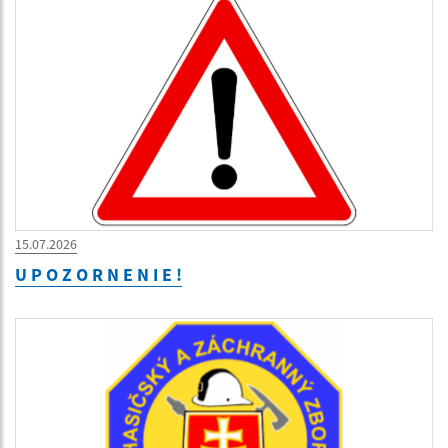
15.07.2026
U P O Z O R N E N I E !