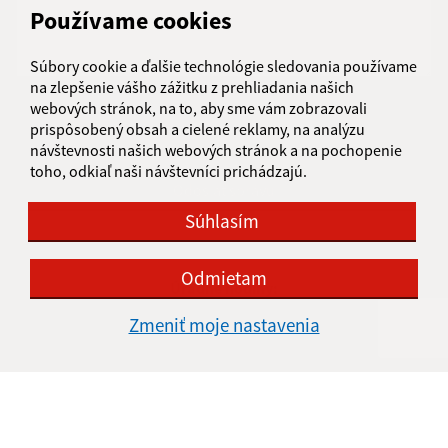
Používame cookies
Súbory cookie a ďalšie technológie sledovania používame
na zlepšenie vášho zážitku z prehliadania našich
webových stránok, na to, aby sme vám zobrazovali
Oboznámil som sa so
spracúvaním osobných
prispôsobený obsah a cielené reklamy, na analýzu
údajov
návštevnosti našich webových stránok a na pochopenie
toho, odkiaľ naši návštevníci prichádzajú.
Google reCaptcha Response
Odoslať správu
Súhlasím
Odmietam
Úradné hodiny:
Zmeniť moje nastavenia
Deň
Čas doobeda
Čas poobede
Pondelok:
8:00 - 12:00
13:00 - 15:00
Utorok:
nestránkový deň
Streda:
8:00 - 12:00
13:00 - 15:30
Štvrtok:
8:00 - 12:00