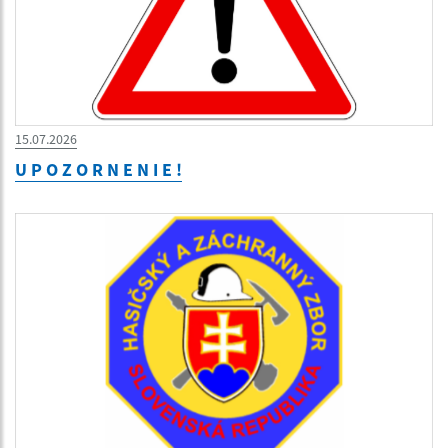
15.07.2026
U P O Z O R N E N I E !