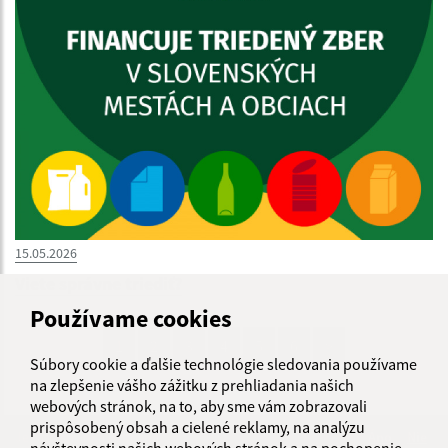
15.05.2026
Viete správne triediť?
Používame cookies
1
2
3
4
5
6
>
Súbory cookie a ďalšie technológie sledovania používame
na zlepšenie vášho zážitku z prehliadania našich
webových stránok, na to, aby sme vám zobrazovali
prispôsobený obsah a cielené reklamy, na analýzu
Je táto stránka užitočná?
Áno
Nie
návštevnosti našich webových stránok a na pochopenie