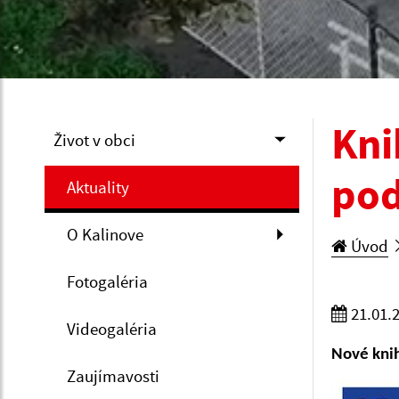
Kni
Život v obci
pod
Aktuality
O Kalinove
Úvod
Fotogaléria
21.01.
Videogaléria
Nové kni
Zaujímavosti