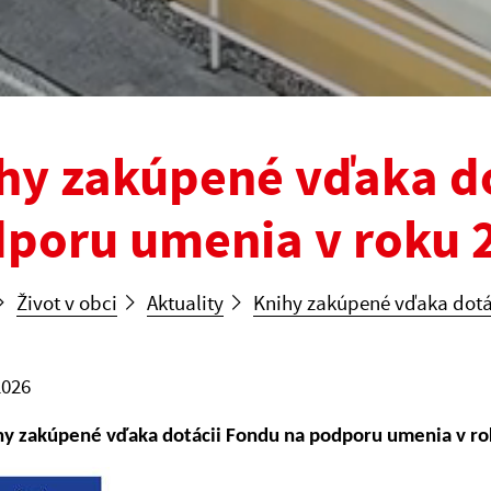
hy zakúpené vďaka do
poru umenia v roku 
Život v obci
Aktuality
Knihy zakúpené vďaka dotá
2026
hy zakúpené vďaka dotácii Fondu na podporu umenia v r