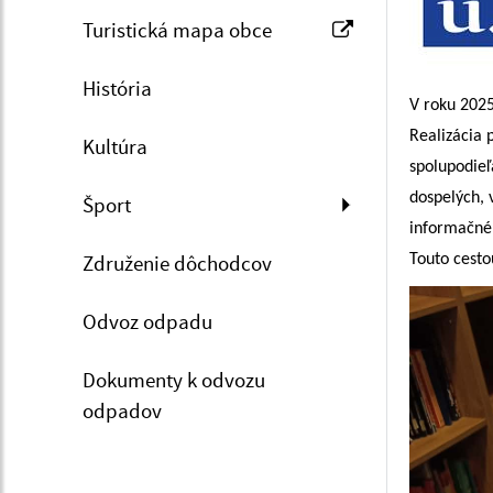
Turistická mapa obce
História
V roku 2025
Realizácia 
Kultúra
spolupodie
dospelých, 
Šport
informačnéh
Združenie dôchodcov
Touto cesto
Odvoz odpadu
Dokumenty k odvozu
odpadov