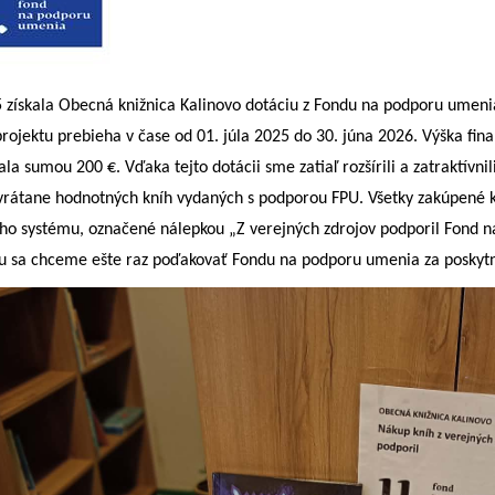
 získala Obecná knižnica Kalinovo dotáciu z Fondu na podporu umeni
projektu prebieha v čase od 01. júla 2025 do 30. júna 2026. Výška fi
ľala sumou 200 €.
Vďaka tejto dotácii sme zatiaľ rozšírili a zatraktívn
vrátane hodnotných kníh vydaných s podporou FPU. Všetky zakúpené k
o systému, označené nálepkou „Z verejných zdrojov podporil Fond n
u sa chceme ešte raz poďakovať Fondu na podporu umenia za poskytn