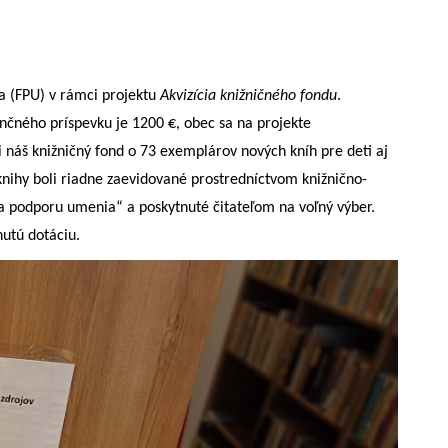
a (FPU) v rámci projektu
Akvizícia knižničného fondu
.
nančného príspevku je 1200
€, obec sa na projekte
ili náš knižničný fond o 73 exemplárov nových kníh pre deti aj
nihy boli riadne zaevidované prostredníctvom knižnično-
a podporu umenia“ a poskytnuté čitateľom na voľný výber.
utú dotáciu.