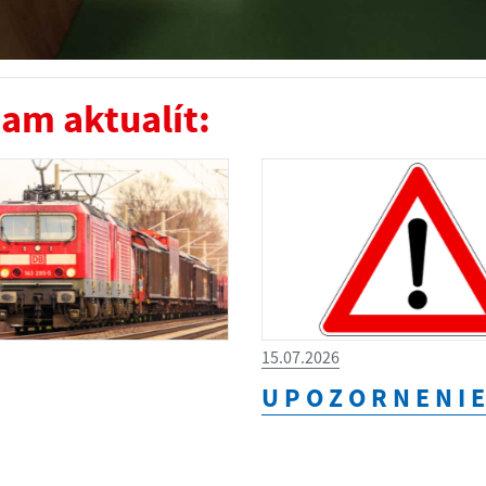
am aktualít:
15.07.2026
U P O Z O R N E N I E