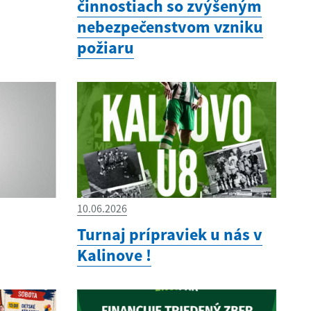
činnostiach so zvýšeným
nebezpečenstvom vzniku
požiaru
10.06.2026
Turnaj prípraviek u nás v
Kalinove !