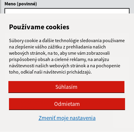
Meno (povinné)
Používame cookies
E-mailová adresa (povinné)
Súbory cookie a ďalšie technológie sledovania používame
na zlepšenie vášho zážitku z prehliadania našich
Text vašej správy (povinné)
webových stránok, na to, aby sme vám zobrazovali
prispôsobený obsah a cielené reklamy, na analýzu
návštevnosti našich webových stránok a na pochopenie
toho, odkiaľ naši návštevníci prichádzajú.
Súhlasím
Oboznámil som sa so
spracúvaním osobných
Odmietam
údajov
Zmeniť moje nastavenia
Google reCaptcha Response
Odoslať správu