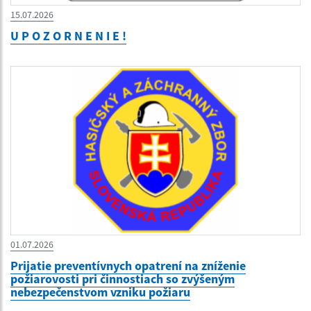
15.07.2026
U P O Z O R N E N I E !
01.07.2026
Prijatie preventívnych opatrení na zníženie
požiarovosti pri činnostiach so zvýšeným
nebezpečenstvom vzniku požiaru