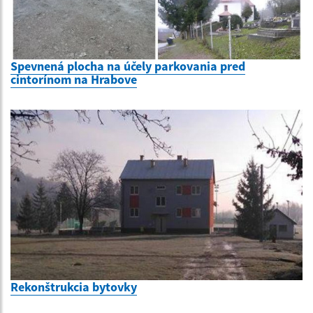
Spevnená plocha na účely parkovania pred
cintorínom na Hrabove
Rekonštrukcia bytovky