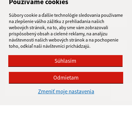
Napíšte nám:
Používame cookies
Meno (povinné)
Súbory cookie a ďalšie technológie sledovania používame
na zlepšenie vášho zážitku z prehliadania našich
webových stránok, na to, aby sme vám zobrazovali
prispôsobený obsah a cielené reklamy, na analýzu
E-mailová adresa (povinné)
návštevnosti našich webových stránok a na pochopenie
toho, odkiaľ naši návštevníci prichádzajú.
Text vašej správy (povinné)
Súhlasím
Odmietam
Zmeniť moje nastavenia
Oboznámil som sa so
spracúvaním osobných
údajov
Google reCaptcha Response
Odoslať správu