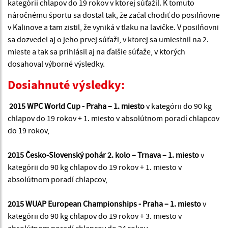
kategórii chlapov do 19 rokov v ktorej súťažil. K tomuto
náročnému športu sa dostal tak, že začal chodiť do posilňovne
v Kalinove a tam zistil, že vyniká v tlaku na lavičke. V posilňovni
sa dozvedel aj o jeho prvej súťaži, v ktorej sa umiestnil na 2.
mieste a tak sa prihlásil aj na ďalšie súťaže, v ktorých
dosahoval výborné výsledky.
Dosiahnuté výsledky:
2015 WPC World Cup - Praha – 1. miesto
v kategórii do 90 kg
chlapov do 19 rokov + 1. miesto v absolútnom poradí chlapcov
do 19 rokov,
2015 Česko-Slovenský pohár 2. kolo – Trnava – 1. miesto
v
kategórii do 90 kg chlapov do 19 rokov + 1. miesto v
absolútnom poradí chlapcov,
2015 WUAP European Championships - Praha – 1. miesto
v
kategórii do 90 kg chlapov do 19 rokov + 3. miesto v
absolútnom poradí chlapcov do 24 rokov,