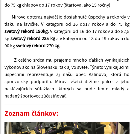
do 75 kg chlapov do 17 rokov (štartoval ako 15 ročný).
Mirove doteraz najväčšie dosiahnuté úspechy a rekordy v
tlaku na lavičke. V kategórii od 16 do17 rokov a do 75 kg
svetový rekord 190kg.
V kategórii od 16 do 17 rokov a do 82,5
kg
svetový rekord 235 kg
a v kategórii od 18 do 19 rokov a do
90 kg
svetový rekord 270 kg.
Z celého srdca mu prajeme mnoho ďalších vynikajúcich
výkonov ako na Slovensku, tak aj vo svete. Týmito vynikajúcimi
úspechmi reprezentuje aj našu obec Kalinovo, ktorá ho
sponzorsky podporila. Mirovi všetci držíme palce v jeho
nastávajúcich súťažiach, ktorých sa bude tento mladý a
nadaný športovec zúčastňovať.
Zoznam článkov: