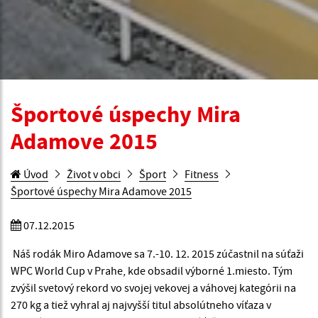
Športové úspechy Mira
Adamove 2015
Úvod
Život v obci
Šport
Fitness
Športové úspechy Mira Adamove 2015
07.12.2015
Náš rodák Miro Adamove sa 7.-10. 12. 2015 zúčastnil na súťaži
WPC World Cup v Prahe, kde obsadil výborné 1.miesto. Tým
zvýšil svetový rekord vo svojej vekovej a váhovej kategórii na
270 kg a tiež vyhral aj najvyšší titul absolútneho víťaza v