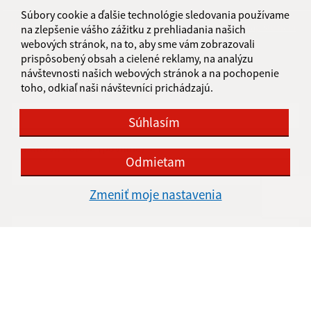
Boli tieto 
Boli 
Súbory cookie a ďalšie technológie sledovania používame
Našli ste na stránke chybu?
Napíšte nám
na zlepšenie vášho zážitku z prehliadania našich
webových stránok, na to, aby sme vám zobrazovali
prispôsobený obsah a cielené reklamy, na analýzu
Napíšte nám:
návštevnosti našich webových stránok a na pochopenie
toho, odkiaľ naši návštevníci prichádzajú.
Meno (povinné)
Súhlasím
E-mailová adresa (povinné)
Odmietam
Zmeniť moje nastavenia
Text vašej správy (povinné)