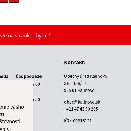
 ste na stránke chybu?
vás užitočné?
e pre vás užitočné?
Kontakt:
Obecný úrad Kalinovo
beda
Čas poobede
SNP 138/14
:00
13:00 - 15:00
985 01 Kalinovo
ový deň
:00
13:00 - 15:30
obec@kalinovo.sk
enie vášho
:00
+421 47 43 90 205
ám
ový deň
IČO: 00316121
števnosti
vníci