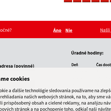
itočné?
Našli
Áno
Nie
Boli tieto informácie pre 
Boli tieto informáci
Úradné hodiny:
Deň
Čas doo
adresa (povinné)
Pondelok:
8:00 - 12
ame cookies
Utorok:
nestránk
Streda:
8:00 - 12
okie a ďalšie technológie sledovania používame na zlepš
Štvrtok:
8:00 - 12
 prehliadania našich webových stránok, na to, aby sme v
Piatok:
nestránk
li prispôsobený obsah a cielené reklamy, na analýzu náv
bových stránok a na pochopenie toho, odkiaľ naši návšte
Obecná knižnica