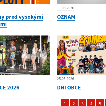
17.06.2026
hy pred vysokými
OZNAM
ami
25.05.2026
CE 2026
DNI OBCE
1
2
3
4
5