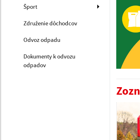
Šport
Združenie dôchodcov
Odvoz odpadu
Dokumenty k odvozu
odpadov
Zozn