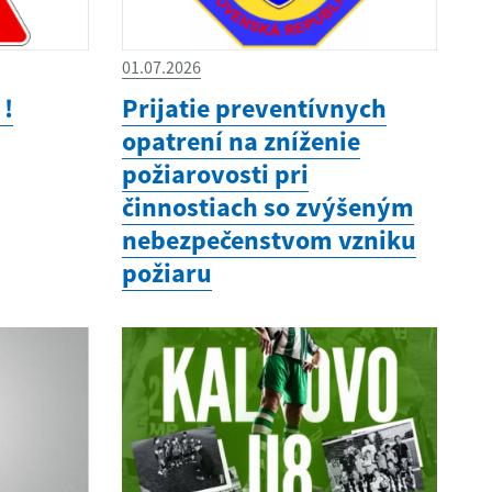
01.07.2026
 !
Prijatie preventívnych
opatrení na zníženie
požiarovosti pri
činnostiach so zvýšeným
nebezpečenstvom vzniku
požiaru