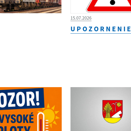
15.07.2026
U P O Z O R N E N I E