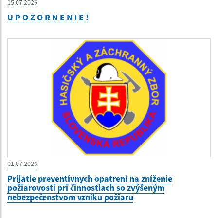
15.07.2026
U P O Z O R N E N I E !
01.07.2026
Prijatie preventívnych opatrení na zníženie
požiarovosti pri činnostiach so zvýšeným
nebezpečenstvom vzniku požiaru