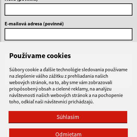
E-mailová adresa (povinné)
Text vašej správy (povinné)
Používame cookies
Súbory cookie a ďalšie technológie sledovania používame
na zlepšenie vášho zážitku z prehliadania našich
webových stránok, na to, aby sme vám zobrazovali
prispôsobený obsah a cielené reklamy, na analýzu
návštevnosti našich webových stránok a na pochopenie
Oboznámil som sa so
spracúvaním osobných
toho, odkiaľ naši návštevníci prichádzajú.
údajov
Súhlasím
Google reCaptcha Response
Odoslať správu
Odmietam