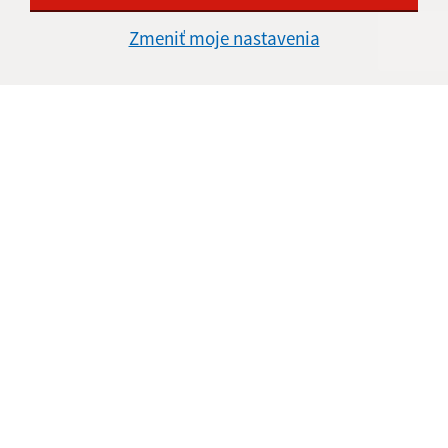
Zmeniť moje nastavenia
Úradné hodiny:
Deň
Čas doobeda
Čas poobede
Pondelok:
8:00 - 12:00
13:00 - 15:00
Utorok:
nestránkový deň
Streda:
8:00 - 12:00
13:00 - 15:30
Štvrtok:
8:00 - 12:00
Piatok:
nestránkový deň
Obecná knižnica
Deň
Čas
Utorok:
15:00 - 17:00
Piatok:
13:00 - 15:00
Kontakt:
Obecný úrad Kalinovo