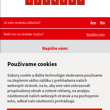
1
2
3
4
5
6
>
Je táto stránka užitočná?
Áno
Nie
Boli tieto 
Boli 
Našli ste na stránke chybu?
Napíšte nám
Napíšte nám:
Meno (povinné)
Používame cookies
Súbory cookie a ďalšie technológie sledovania používame
E-mailová adresa (povinné)
na zlepšenie vášho zážitku z prehliadania našich
webových stránok, na to, aby sme vám zobrazovali
prispôsobený obsah a cielené reklamy, na analýzu
návštevnosti našich webových stránok a na pochopenie
Text vašej správy (povinné)
toho, odkiaľ naši návštevníci prichádzajú.