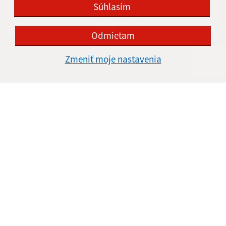
Súhlasím
Odmietam
Oboznámil som sa so
spracúvaním osobných
Zmeniť moje nastavenia
údajov
Google reCaptcha Response
Odoslať správu
Úradné hodiny:
Deň
Čas doobeda
Čas poobede
Pondelok:
8:00 - 12:00
13:00 - 15:00
Utorok:
nestránkový deň
Streda:
8:00 - 12:00
13:00 - 15:30
Štvrtok:
8:00 - 12:00