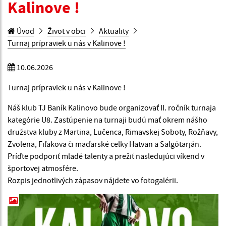
Kalinove !
Úvod
Život v obci
Aktuality
Turnaj prípraviek u nás v Kalinove !
10.06.2026
Turnaj prípraviek u nás v Kalinove !
Náš klub TJ Baník Kalinovo bude organizovať II. ročník turnaja
kategórie U8. Zastúpenie na turnaji budú mať okrem nášho
družstva kluby z Martina, Lučenca, Rimavskej Soboty, Rožňavy,
Zvolena, Fiľakova či maďarské celky Hatvan a Salgótarján.
Príďte podporiť mladé talenty a prežiť nasledujúci víkend v
športovej atmosfére.
Rozpis jednotlivých zápasov nájdete vo fotogalérii.