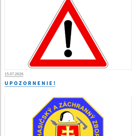
15.07.2026
U P O Z O R N E N I E !