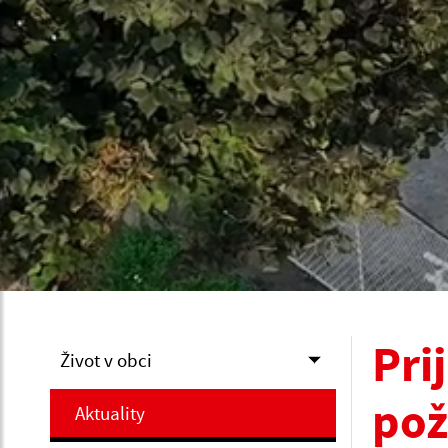
Pri
Život v obci
pož
Aktuality