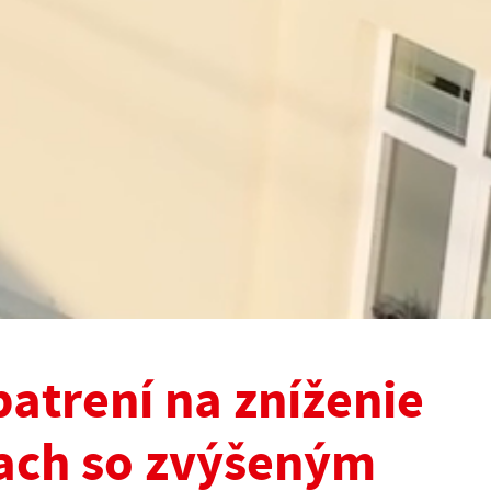
patrení na zníženie
iach so zvýšeným