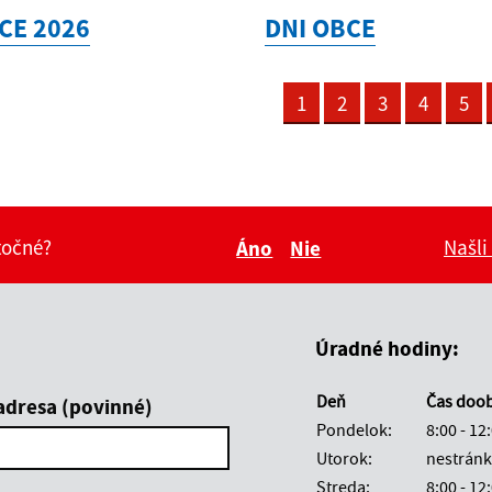
CE 2026
DNI OBCE
1
2
3
4
5
itočné?
Našli
Áno
Nie
Boli tieto informácie pre 
Boli tieto informáci
Úradné hodiny:
Deň
Čas doo
adresa (povinné)
Pondelok:
8:00 - 12
Utorok:
nestránk
Streda:
8:00 - 12