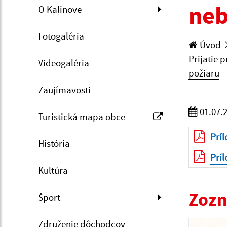
neb
O Kalinove
Fotogaléria
Úvod
Prijatie 
Videogaléria
požiaru
Zaujímavosti
01.07.
Turistická mapa obce
Príl
História
Príl
Kultúra
Zozn
Šport
Združenie dôchodcov