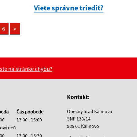
Viete správne triediť?
6
>
 ste na stránke chybu?
vás užitočné?
e pre vás užitočné?
Kontakt:
Obecný úrad Kalinovo
beda
Čas poobede
SNP 138/14
:00
13:00 - 15:00
985 01 Kalinovo
ový deň
:00
13:00 - 15:30