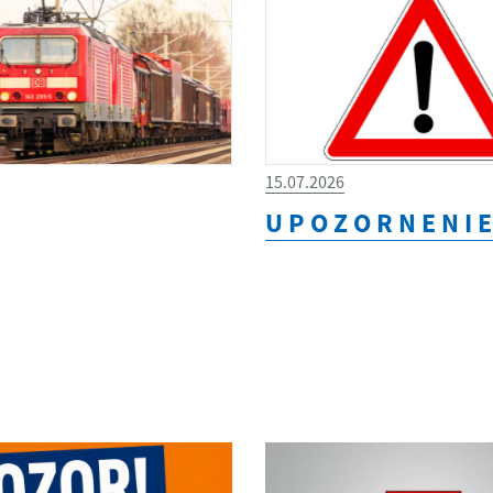
15.07.2026
U P O Z O R N E N I E