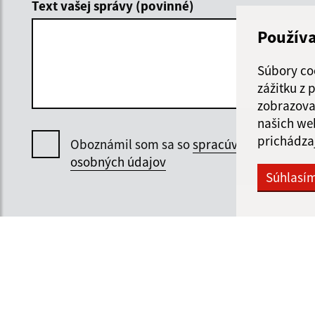
Text vašej správy (povinné)
Použív
Súbory co
zážitku z
zobrazova
našich we
prichádza
Oboznámil som sa so
spracúvaním
osobných údajov
Súhlasí