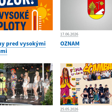
17.06.2026
hy pred vysokými
OZNAM
ami
25.05.2026