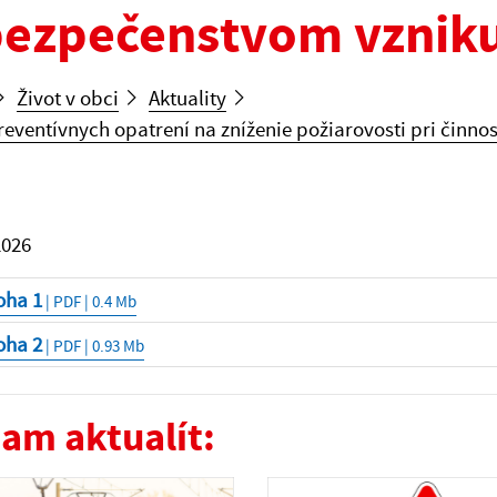
ezpečenstvom vzniku
Život v obci
Aktuality
preventívnych opatrení na zníženie požiarovosti pri čin
2026
oha 1
| PDF | 0.4 Mb
oha 2
| PDF | 0.93 Mb
am aktualít: