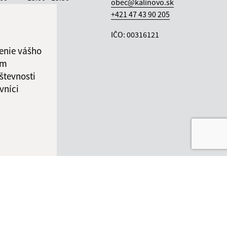
obec@kalinovo.sk
:00
+421 47 43 90 205
ový deň
IČO: 00316121
enie vášho
ám
števnosti
0
vníci
0