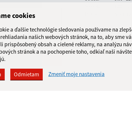
Štvrtok:
8:00 - 12
ame cookies
Piatok:
nestránk
Obecná knižnica
okie a ďalšie technológie sledovania používame na zlepš
 prehliadania našich webových stránok, na to, aby sme v
Deň
Čas
li prispôsobený obsah a cielené reklamy, na analýzu náv
Utorok:
15:00 - 17:0
bových stránok a na pochopenie toho, odkiaľ naši návšte
Piatok:
13:00 - 15:0
Google reCaptcha Response
jú.
Odoslať správu
Zmeniť moje nastavenia
m
Odmietam