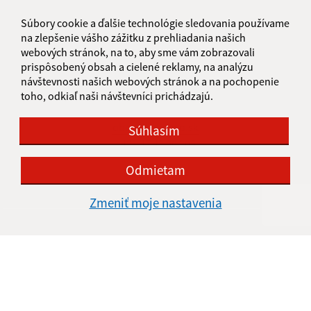
Piatok:
13:00 - 15:00
Súbory cookie a ďalšie technológie sledovania používame
na zlepšenie vášho zážitku z prehliadania našich
Kontakt:
webových stránok, na to, aby sme vám zobrazovali
Obecný úrad Kalinovo
prispôsobený obsah a cielené reklamy, na analýzu
návštevnosti našich webových stránok a na pochopenie
SNP 138/14
toho, odkiaľ naši návštevníci prichádzajú.
985 01 Kalinovo
obec@kalinovo.sk
Súhlasím
+421 47 43 90 205
Odmietam
IČO: 00316121
Zmeniť moje nastavenia