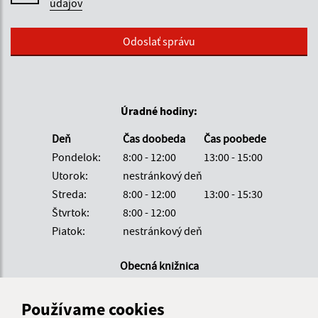
údajov
Google reCaptcha Response
Odoslať správu
Úradné hodiny:
Deň
Čas doobeda
Čas poobede
Pondelok:
8:00 - 12:00
13:00 - 15:00
Utorok:
nestránkový deň
Streda:
8:00 - 12:00
13:00 - 15:30
Štvrtok:
8:00 - 12:00
Piatok:
nestránkový deň
Obecná knižnica
Deň
Čas
Používame cookies
Utorok:
15:00 - 17:00