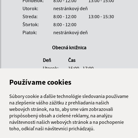
Pondelok:
8:00 - 12:00
13:00 - 15:00
Utorok:
nestránkový deň
Streda:
8:00 - 12:00
13:00 - 15:30
Štvrtok:
8:00 - 12:00
Piatok:
nestránkový deň
Obecná knižnica
Deň
Čas
Utorok:
15:00 - 17:00
Piatok:
13:00 - 15:00
Používame cookies
Kontakt:
Súbory cookie a ďalšie technológie sledovania používame
Obecný úrad Kalinovo
na zlepšenie vášho zážitku z prehliadania našich
SNP 138/14
webových stránok, na to, aby sme vám zobrazovali
985 01 Kalinovo
prispôsobený obsah a cielené reklamy, na analýzu
návštevnosti našich webových stránok a na pochopenie
obec@kalinovo.sk
toho, odkiaľ naši návštevníci prichádzajú.
+421 47 43 90 205