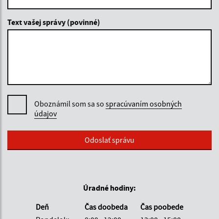
Text vašej správy (povinné)
Oboznámil som sa so
spracúvaním osobných
údajov
Google reCaptcha Response
Odoslať správu
Úradné hodiny:
Deň
Čas doobeda
Čas poobede