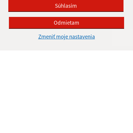
Súhlasím
IČO: 00316121
Odmietam
Zmeniť moje nastavenia
Informácie o stránke:
Vyhlásenie o prístupnosti