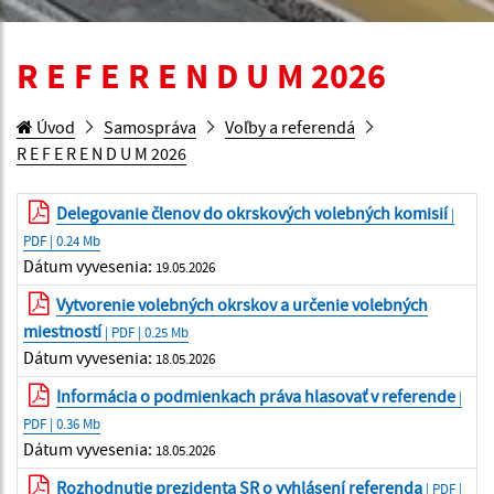
R E F E R E N D U M 2026
Úvod
Samospráva
Voľby a referendá
R E F E R E N D U M 2026
Delegovanie členov do okrskových volebných komisií
|
PDF | 0.24 Mb
Dátum vyvesenia:
19.05.2026
Vytvorenie volebných okrskov a určenie volebných
miestností
| PDF | 0.25 Mb
Dátum vyvesenia:
18.05.2026
Informácia o podmienkach práva hlasovať v referende
|
PDF | 0.36 Mb
Dátum vyvesenia:
18.05.2026
Rozhodnutie prezidenta SR o vyhlásení referenda
| PDF |