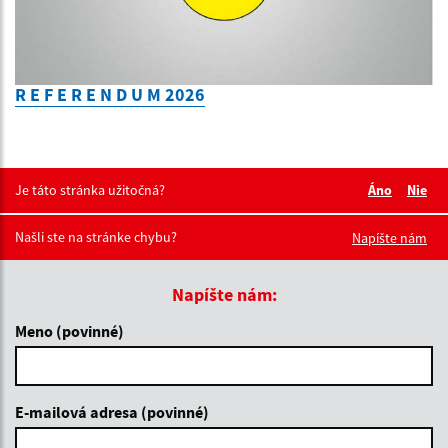
R E F E R E N D U M 2026
Je táto stránka užitočná?
Áno
Nie
Boli tieto 
Boli 
Našli ste na stránke chybu?
Napíšte nám
Napíšte nám:
Meno (povinné)
E-mailová adresa (povinné)