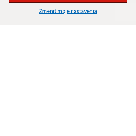
Informácie o stránke:
Zmeniť moje nastavenia
Vyhlásenie o prístupnosti
Autorské práva
Ochrana osobných údajov
Navigácia:
Vytlačiť aktuálnu stránku
Mapa stránok
Cookies
Rýchle odkazy:
Aktuality
História
Fotogaléria
Kontakty
Aktualizované: