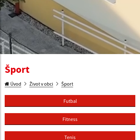
Šport
Úvod
Život v obci
Šport
Futbal
Fitness
Tenis