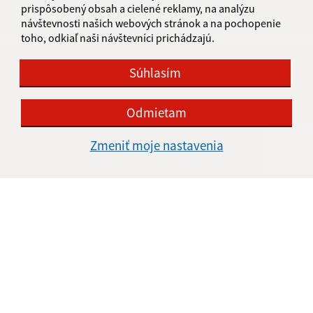
IČO: 00316121
prispôsobený obsah a cielené reklamy, na analýzu
návštevnosti našich webových stránok a na pochopenie
toho, odkiaľ naši návštevníci prichádzajú.
Súhlasím
Odmietam
Zmeniť moje nastavenia
Informácie o stránke:
Vyhlásenie o prístupnosti
Autorské práva