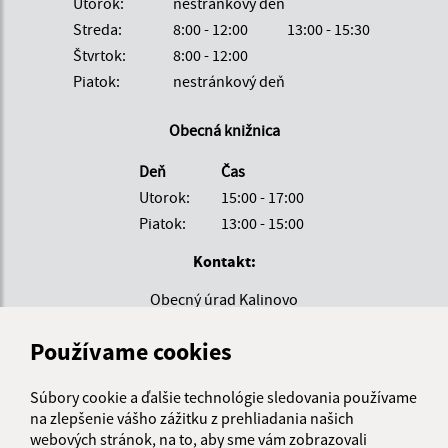
Utorok:
nestránkový deň
Streda:
8:00 - 12:00
13:00 - 15:30
Štvrtok:
8:00 - 12:00
Piatok:
nestránkový deň
Obecná knižnica
Deň
Čas
Utorok:
15:00 - 17:00
Piatok:
13:00 - 15:00
Kontakt:
Obecný úrad Kalinovo
SNP 138/14
Používame cookies
985 01 Kalinovo
obec@kalinovo.sk
Súbory cookie a ďalšie technológie sledovania používame
+421 47 43 90 205
na zlepšenie vášho zážitku z prehliadania našich
webových stránok, na to, aby sme vám zobrazovali