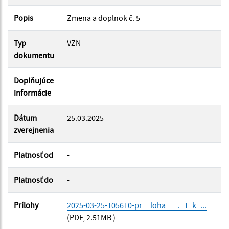
Popis
Zmena a doplnok č. 5
Platnosť od:
Typ
VZN
Platnosť do:
dokumentu
Doplňujúce
informácie
Filtrovať
Reset
Dátum
25.03.2025
zverejnenia
Platnosť od
-
Platnosť do
-
Prílohy
2025-03-25-105610-pr__loha___._1_k_...
(PDF, 2.51MB )