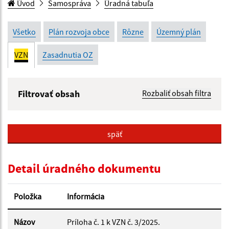
Úvod
Samospráva
Úradná tabuľa
Všetko
Plán rozvoja obce
Rôzne
Územný plán
VZN
Zasadnutia OZ
Filtrovať obsah
Rozbaliť obsah filtra
Názov:
späť
Popis:
Detail úradného dokumentu
Dátum zverejnenia od:
Položka
Informácia
Dátum zverejnenia do:
Názov
Príloha č. 1 k VZN č. 3/2025.