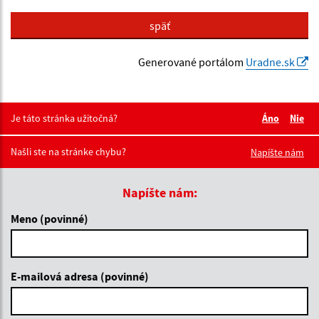
späť
Generované portálom
Uradne.sk
Je táto stránka užitočná?
Áno
Nie
Boli tieto 
Boli 
Našli ste na stránke chybu?
Napíšte nám
Napíšte nám:
Meno (povinné)
E-mailová adresa (povinné)